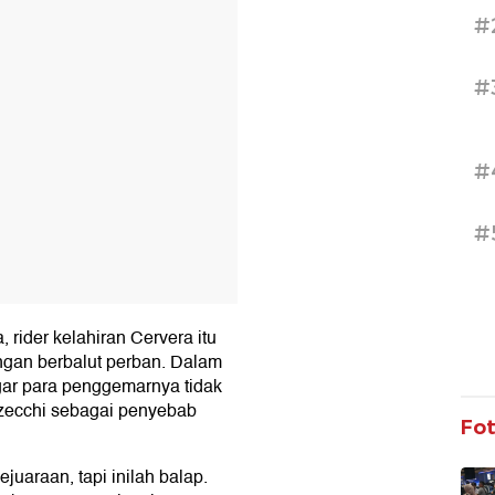
#
#
#
#
ider kelahiran Cervera itu
ngan berbalut perban. Dalam
gar para penggemarnya tidak
zecchi sebagai penyebab
Fo
juaraan, tapi inilah balap.