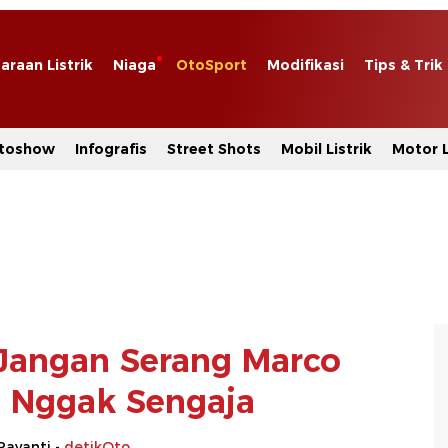
araan Listrik
Niaga
OtoSport
Modifikasi
Tips & Trik
toshow
Infografis
Street Shots
Mobil Listrik
Motor L
Jangan Serang Marco
, Nggak Sengaja
Rayanti -
detikOto