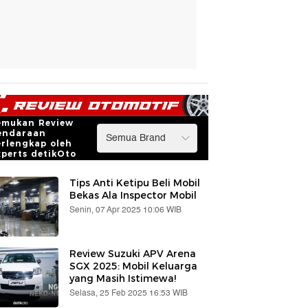
emukan Review
endaraan
erlengkap oleh
xperts detikOto
Tips Anti Ketipu Beli Mobil
Bekas Ala Inspector Mobil
Senin, 07 Apr 2025 10:06 WIB
Review Suzuki APV Arena
SGX 2025: Mobil Keluarga
yang Masih Istimewa!
Selasa, 25 Feb 2025 16:53 WIB