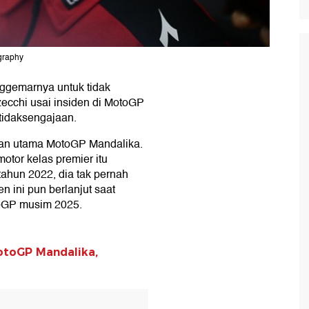
graphy
ggemarnya untuk tidak
cchi usai insiden di MotoGP
tidaksengajaan.
lapan utama MotoGP Mandalika.
otor kelas premier itu
tahun 2022, dia tak pernah
n ini pun berlanjut saat
toGP musim 2025.
otoGP Mandalika,