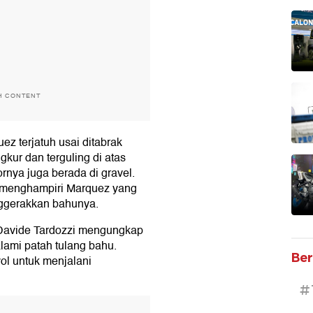
H CONTENT
ez terjatuh usai ditabrak
kur dan terguling di atas
ornya juga berada di gravel.
g menghampiri Marquez yang
ggerakkan bahunya.
 Davide Tardozzi mengungkap
lami patah tulang bahu.
Ber
l untuk menjalani
#
T