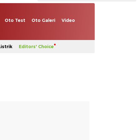
Oto Test
Oto Galeri
Video
istrik
Editors' Choice