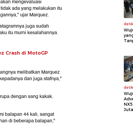
r akan mengevaluasi
 tidak ada yang melakukan itu
gannya," ujar Marquez.
deti
nstagramnya juga sudah
Wuj
ku itu murni kesalahannya.
yang
Tan
ez Crash di MotoGP
yangnya melibatkan Marquez.
epadanya dan juga stafnya,"
deti
Wuj
erupa dengan sang kakak.
Adv
NX5
Jut
i balapan 44 kali, sangat
han di beberapa balapan,"