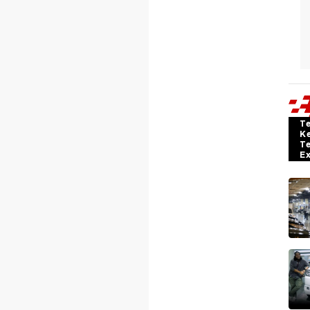
T
K
T
E