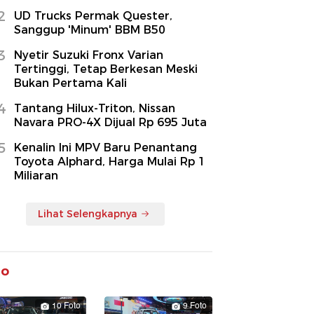
2
UD Trucks Permak Quester,
Sanggup 'Minum' BBM B50
3
Nyetir Suzuki Fronx Varian
Tertinggi, Tetap Berkesan Meski
Bukan Pertama Kali
4
Tantang Hilux-Triton, Nissan
Navara PRO-4X Dijual Rp 695 Juta
5
Kenalin Ini MPV Baru Penantang
Toyota Alphard, Harga Mulai Rp 1
Miliaran
Lihat Selengkapnya
to
10 Foto
9 Foto