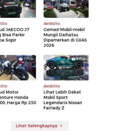
kOto
detikOto
ud JAECOO J7
Gemas! Mobil-mobil
 Bisa Parkir
Mungil Daihatsu
pa Sopir
Dipamerkan di GIIAS
2026
7 Foto
8 Foto
kOto
detikOto
ud Motor
Lihat Lebih Dekat
enture Honda
Mobil Sport
00, Harga Rp 230
Legendaris Nissan
a
Fairlady Z
Lihat Selengkapnya