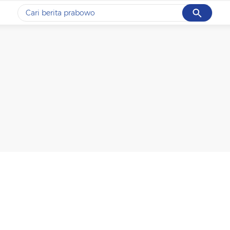
Cancel
Yang sedang ramai dicari
#1
gempa hari ini
#2
gempa
#3
prabowo
#4
iran
#5
demo
Promoted
Terakhir yang dicari
Loading...