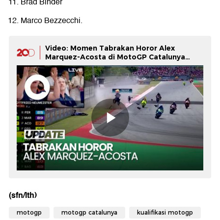
Brad Binder
Marco Bezzecchi.
Video: Momen Tabrakan Horor Alex
Marquez-Acosta di MotoGP Catalunya
2026
(sfn/lth)
motogp
motogp catalunya
kualifikasi motogp