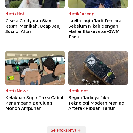
detikHot
detikJateng
Gisela Cindy dan Sian
Laella Ingin Jadi Tentara
Resmi Menikah, Ucap Janji
Sebelum Nikah dengan
Suci di Altar
Mahar Ekskavator-GWM
Tank
detikNews
detikInet
Kelakuan Sopir Taksi Cabuli
Begini Jadinya Jika
Penumpang Berujung
Teknologi Modern Menjadi
Mohon Ampunan
Artefak Ribuan Tahun
Selengkapnya