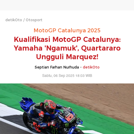
detikOto
Otosport
MotoGP Catalunya 2025
Kualifikasi MotoGP Catalunya:
Yamaha 'Ngamuk', Quartararo
Ungguli Marquez!
Septian Farhan Nurhuda -
detikOto
Sabtu, 06 Sep 2025 18:03 WIB