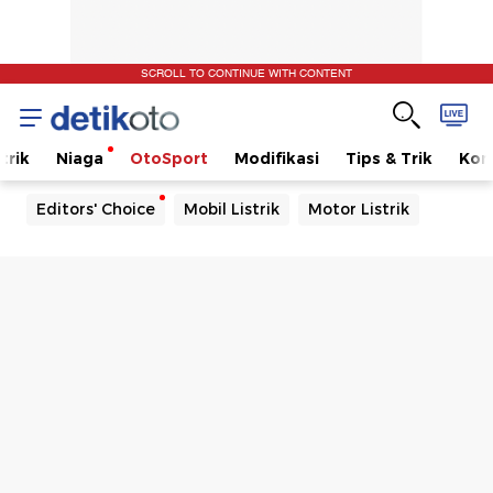
SCROLL TO CONTINUE WITH CONTENT
trik
Niaga
OtoSport
Modifikasi
Tips & Trik
Kom
Editors' Choice
Mobil Listrik
Motor Listrik