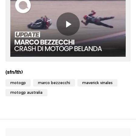
(sfn/lth)
motogp
marco bezzecchi
maverick vinales
motogp australia