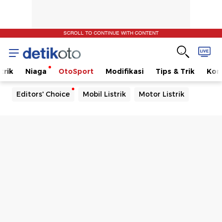
SCROLL TO CONTINUE WITH CONTENT
trik
Niaga
OtoSport
Modifikasi
Tips & Trik
Kom
Editors' Choice
Mobil Listrik
Motor Listrik