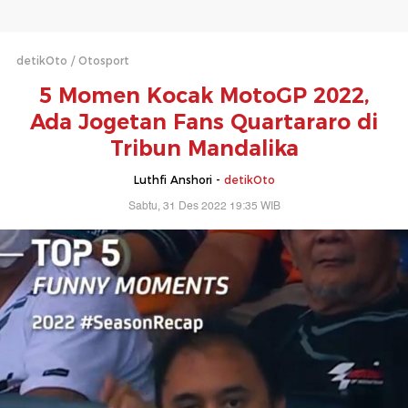
detikOto
Otosport
5 Momen Kocak MotoGP 2022,
Ada Jogetan Fans Quartararo di
Tribun Mandalika
Luthfi Anshori -
detikOto
Sabtu, 31 Des 2022 19:35 WIB