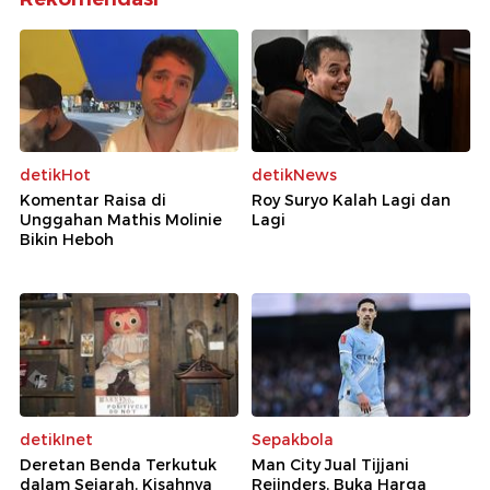
detikHot
detikNews
Komentar Raisa di
Roy Suryo Kalah Lagi dan
Unggahan Mathis Molinie
Lagi
Bikin Heboh
detikInet
Sepakbola
Deretan Benda Terkutuk
Man City Jual Tijjani
dalam Sejarah, Kisahnya
Reijnders, Buka Harga