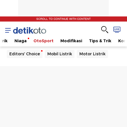
SCROLL TO CONTINUE WITH CONTENT
trik
Niaga
OtoSport
Modifikasi
Tips & Trik
Kom
Editors' Choice
Mobil Listrik
Motor Listrik