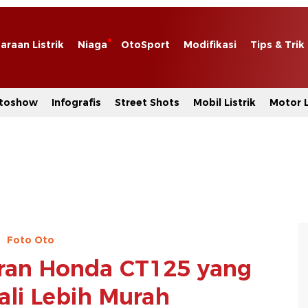
araan Listrik
Niaga
OtoSport
Modifikasi
Tips & Trik
toshow
Infografis
Street Shots
Mobil Listrik
Motor L
Foto Oto
ran Honda CT125 yang
Kali Lebih Murah