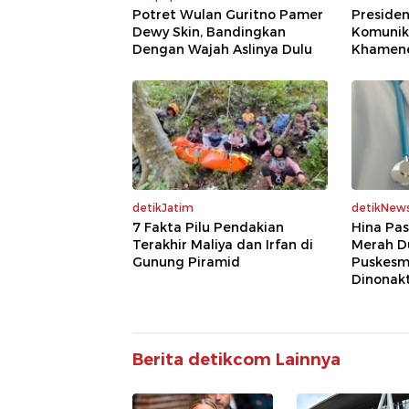
Potret Wulan Guritno Pamer
Presiden
Dewy Skin, Bandingkan
Komunik
Dengan Wajah Aslinya Dulu
Khamenei
detikJatim
detikNew
7 Fakta Pilu Pendakian
Hina Pas
Terakhir Maliya dan Irfan di
Merah Du
Gunung Piramid
Puskesm
Dinonakt
Berita detikcom Lainnya