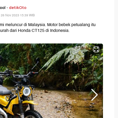
ool -
detikOto
 26 Nov 2023 15:39 WIB
mi meluncur di Malaysia. Motor bebek petualang itu
 murah dari Honda CT125 di Indonesia.