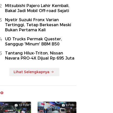
2
Mitsubishi Pajero Lahir Kembali,
Bakal Jadi Mobil Off-road Sejati
3
Nyetir Suzuki Fronx Varian
Tertinggi, Tetap Berkesan Meski
Bukan Pertama Kali
4
UD Trucks Permak Quester,
Sanggup 'Minum' BBM B50
5
Tantang Hilux-Triton, Nissan
Navara PRO-4X Dijual Rp 695 Juta
Lihat Selengkapnya
to
10 Foto
9 Foto