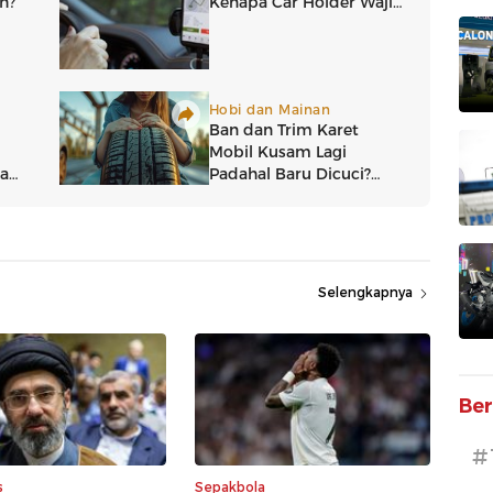
Selengkapnya
Ber
#
s
Sepakbola