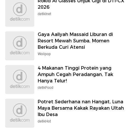
Rokid AI Glasses Unjuk Gigi di DTI-CX
2026
detikInet
Gaya Aaliyah Massaid Liburan di
Resort Mewah Sumba, Momen
Berkuda Curi Atensi
Wolipop
4 Makanan Tinggi Protein yang
Ampuh Cegah Peradangan, Tak
Hanya Telur!
detikFood
Potret Sederhana nan Hangat, Luna
Maya Bersama Kakak Rayakan Ultah
Ibu Desa
detikHot