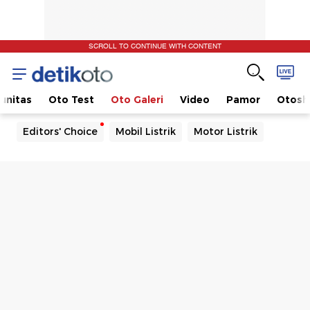
SCROLL TO CONTINUE WITH CONTENT
unitas
Oto Test
Oto Galeri
Video
Pamor
Otos
Editors' Choice
Mobil Listrik
Motor Listrik