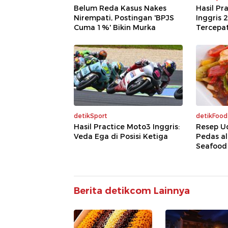
Belum Reda Kasus Nakes
Hasil Pr
Nirempati, Postingan 'BPJS
Inggris 
Cuma 1%' Bikin Murka
Tercepa
detikSport
detikFood
Hasil Practice Moto3 Inggris:
Resep U
Veda Ega di Posisi Ketiga
Pedas a
Seafood
Berita detikcom Lainnya