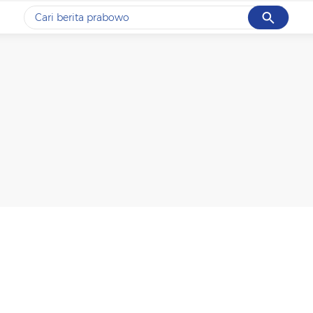
Cancel
Yang sedang ramai dicari
#1
data live draw sgp
#2
piala presiden 2026
#3
prabowo
#4
iran
#5
gempa hari ini
Promoted
Terakhir yang dicari
Loading...