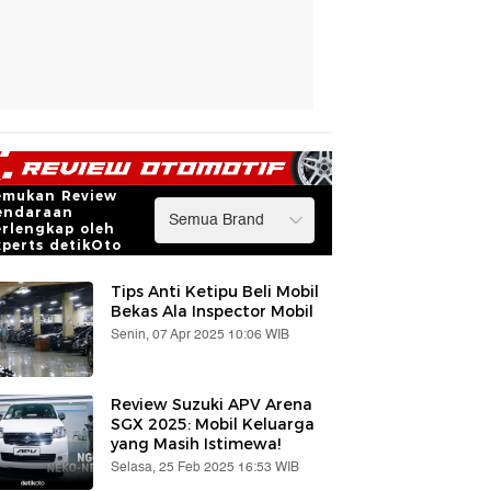
emukan Review
endaraan
erlengkap oleh
xperts detikOto
Tips Anti Ketipu Beli Mobil
Bekas Ala Inspector Mobil
Senin, 07 Apr 2025 10:06 WIB
Review Suzuki APV Arena
SGX 2025: Mobil Keluarga
yang Masih Istimewa!
Selasa, 25 Feb 2025 16:53 WIB