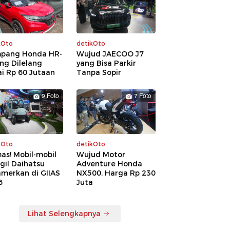
kOto
detikOto
pang Honda HR-
Wujud JAECOO J7
ng Dilelang
yang Bisa Parkir
i Rp 60 Jutaan
Tanpa Sopir
9 Foto
7 Foto
kOto
detikOto
as! Mobil-mobil
Wujud Motor
gil Daihatsu
Adventure Honda
amerkan di GIIAS
NX500, Harga Rp 230
6
Juta
Lihat Selengkapnya