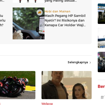
Selengkapnya
Ber
#
t
Wolipop