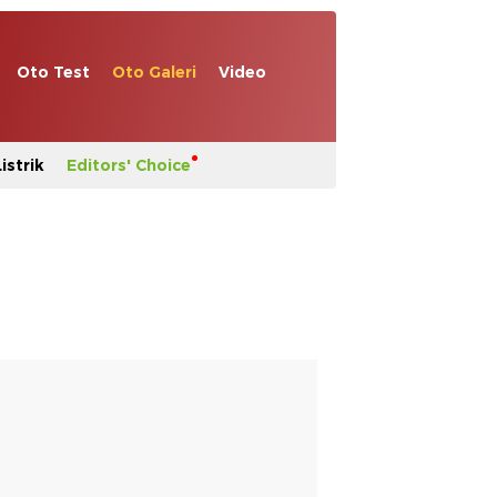
Oto Test
Oto Galeri
Video
istrik
Editors' Choice