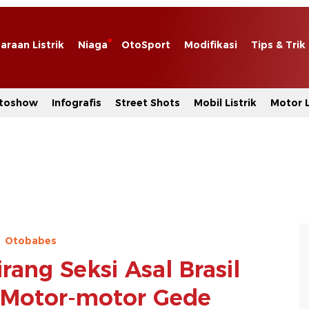
araan Listrik
Niaga
OtoSport
Modifikasi
Tips & Trik
toshow
Infografis
Street Shots
Mobil Listrik
Motor L
Otobabes
irang Seksi Asal Brasil
Motor-motor Gede