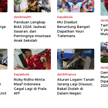
detikHealth
Sepakbola
deti
Panduan Lengkap
MU Disebut
Tam
arga
BIAS 2026: Jadwal,
Beruntung Banget
V ya
Sasaran, dan
Dapatkan Youri
Mula
Pentingnya Imunisasi
Tielemans
Anak Sekolah
deti
Gem
Sepakbola
detikFinance
Mun
Rizky Ridho Minta
Aturan Logam Tanah
Dip
i
Maaf Indonesia
Jarang Lagi Disusun,
202
Gagal Lagi di Piala
Bakal Diolah di
Unit
AFF
Dalam Negeri