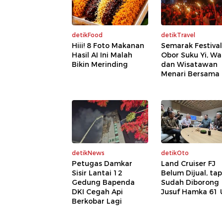
detikFood
detikTravel
Hiii! 8 Foto Makanan
Semarak Festival
Hasil AI Ini Malah
Obor Suku Yi, W
Bikin Merinding
dan Wisatawan
Menari Bersama
detikNews
detikOto
Petugas Damkar
Land Cruiser FJ
Sisir Lantai 12
Belum Dijual, tap
Gedung Bapenda
Sudah Diborong
DKI Cegah Api
Jusuf Hamka 61 
Berkobar Lagi