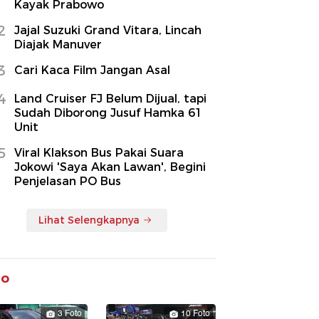
Kayak Prabowo
2
Jajal Suzuki Grand Vitara, Lincah
Diajak Manuver
3
Cari Kaca Film Jangan Asal
4
Land Cruiser FJ Belum Dijual, tapi
Sudah Diborong Jusuf Hamka 61
Unit
5
Viral Klakson Bus Pakai Suara
Jokowi 'Saya Akan Lawan', Begini
Penjelasan PO Bus
Lihat Selengkapnya
to
3 Foto
10 Foto