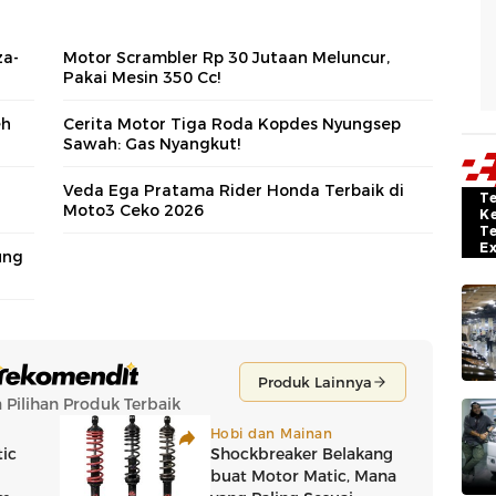
za-
Motor Scrambler Rp 30 Jutaan Meluncur,
Pakai Mesin 350 Cc!
eh
Cerita Motor Tiga Roda Kopdes Nyungsep
Sawah: Gas Nyangkut!
Veda Ega Pratama Rider Honda Terbaik di
T
Moto3 Ceko 2026
K
T
E
ung