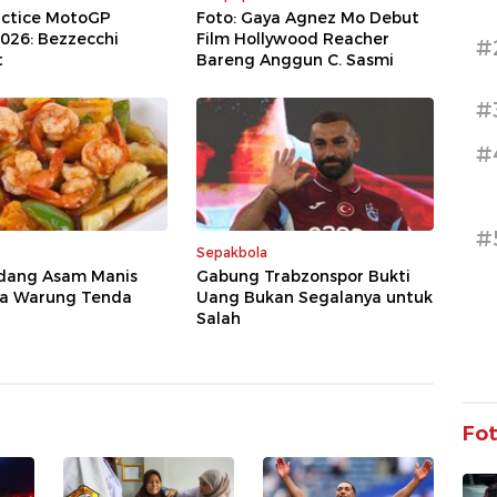
actice MotoGP
Foto: Gaya Agnez Mo Debut
2026: Bezzecchi
Film Hollywood Reacher
#
t
Bareng Anggun C. Sasmi
#
#
#
Sepakbola
dang Asam Manis
Gabung Trabzonspor Bukti
la Warung Tenda
Uang Bukan Segalanya untuk
Salah
Fo