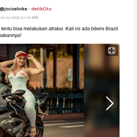
@jociselinke -
detikOto
 24 Jul 2020 21:18 WIB
ntu bisa melakukan atraksi. Kali ini ada bikers Brazil
mpakannya!