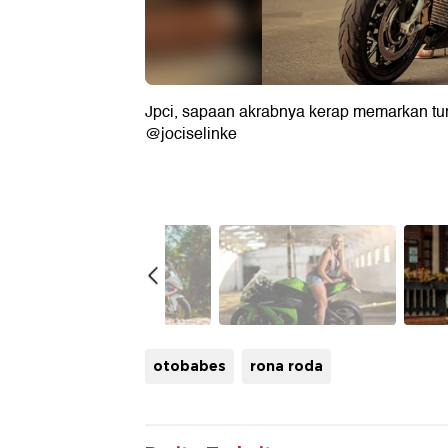
Jpci, sapaan akrabnya kerap memarkan 
burnout
@jociselinke
otobabes
rona roda