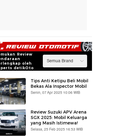
emukan Review
endaraan
erlengkap oleh
xperts detikOto
Tips Anti Ketipu Beli Mobil
Bekas Ala Inspector Mobil
Senin, 07 Apr 2025 10:06 WIB
Review Suzuki APV Arena
SGX 2025: Mobil Keluarga
yang Masih Istimewa!
Selasa, 25 Feb 2025 16:53 WIB