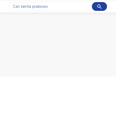
Cancel
Yang sedang ramai dicari
#1
data live draw sgp
#2
piala presiden 2026
#3
prabowo
#4
iran
#5
gempa hari ini
Promoted
Terakhir yang dicari
Loading...