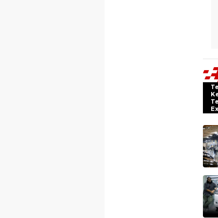
T
K
T
E