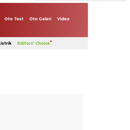
Oto Test
Oto Galeri
Video
istrik
Editors' Choice