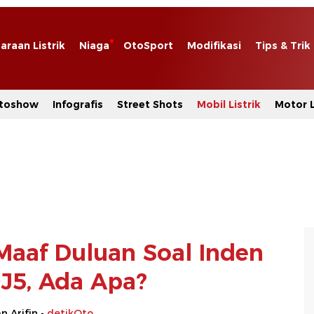
araan Listrik
Niaga
OtoSport
Modifikasi
Tips & Trik
toshow
Infografis
Street Shots
Mobil Listrik
Motor L
Maaf Duluan Soal Inden
 J5, Ada Apa?
 Arifin -
detikOto