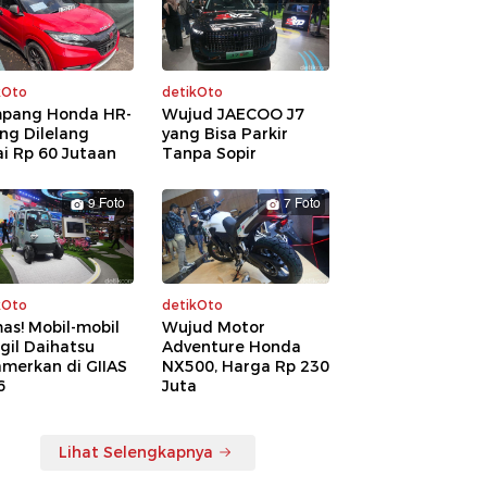
kOto
detikOto
pang Honda HR-
Wujud JAECOO J7
ng Dilelang
yang Bisa Parkir
i Rp 60 Jutaan
Tanpa Sopir
9 Foto
7 Foto
kOto
detikOto
as! Mobil-mobil
Wujud Motor
gil Daihatsu
Adventure Honda
amerkan di GIIAS
NX500, Harga Rp 230
6
Juta
Lihat Selengkapnya