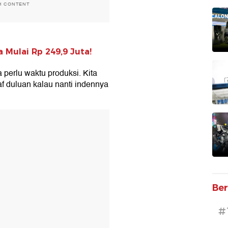
H CONTENT
 Mulai Rp 249,9 Juta!
 perlu waktu produksi. Kita
af duluan kalau nanti indennya
T
Ber
#