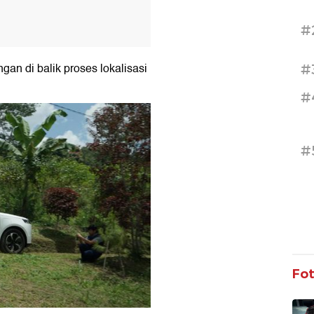
#
an di balik proses lokalisasi
#
#
#
Fo