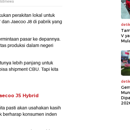
 Istimewa
ukan perakitan lokal untuk
 dan Jaecoo J8 di pabrik yang
deti
Tam
V ya
rmintaan pasar ke depannya.
Mula
tas produksi dalam negeri
ktunya lebih panjang untuk
bisa shipment CBU. Tapi kita
deti
Gem
Mun
Jaecoo J5 Hybrid
Dip
202
kita pasti akan usahakan kasih
ak berharap konsumen inden