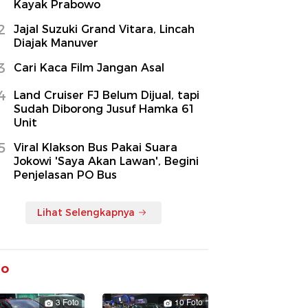
Kayak Prabowo
2
Jajal Suzuki Grand Vitara, Lincah
Diajak Manuver
3
Cari Kaca Film Jangan Asal
4
Land Cruiser FJ Belum Dijual, tapi
Sudah Diborong Jusuf Hamka 61
Unit
5
Viral Klakson Bus Pakai Suara
Jokowi 'Saya Akan Lawan', Begini
Penjelasan PO Bus
Lihat Selengkapnya
to
3 Foto
10 Foto