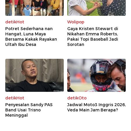
detikHot
Wolipop
Potret Sederhana nan
Gaya Kristen Stewart di
Hangat, Luna Maya
Nikahan Emma Roberts,
Bersama Kakak Rayakan
Pakai Topi Baseball Jadi
Ultah Ibu Desa
Sorotan
detikHot
detikOto
Penyesalan Sandy PAS
Jadwal Moto3 Inggris 2026,
Band Usai Trisno
Veda Main Jam Berapa?
Meninggal