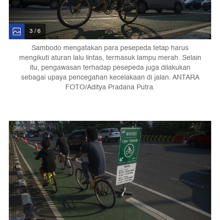
3 / 6
Sambodo mengatakan para pesepeda tetap harus
mengikuti aturan lalu lintas, termasuk lampu merah. Selain
itu, pengawasan terhadap pesepeda juga dilakukan
sebagai upaya pencegahan kecelakaan di jalan. ANTARA
FOTO/Aditya Pradana Putra.