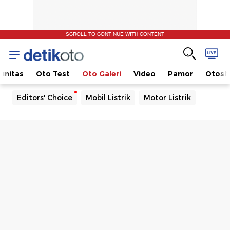
SCROLL TO CONTINUE WITH CONTENT
unitas
Oto Test
Oto Galeri
Video
Pamor
Otos
Editors' Choice
Mobil Listrik
Motor Listrik