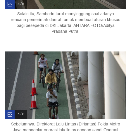
4 / 6
Selain itu, Sambodo turut menyinggung soal adanya
rencana pemerintah daerah untuk membuat aturan khusus
bagi pesepeda di DKI Jakarta. ANTARA FOTO/Aditya
Pradana Putra.
5 / 6
Sebelumnya, Direktorat Lalu Lintas (Dirlantas) Polda Metro
Jaya menggelar operasi lalu lintas dengan sandi Operasi