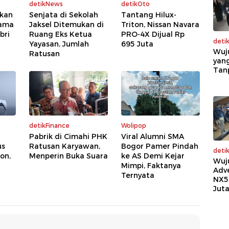
detikNews
detikOto
mkan
Senjata di Sekolah
Tantang Hilux-
tama
Jaksel Ditemukan di
Triton, Nissan Navara
bri
Ruang Eks Ketua
PRO-4X Dijual Rp
deti
Yayasan, Jumlah
695 Juta
Wuj
Ratusan
yang
Tan
detikFinance
Wolipop
Pabrik di Cimahi PHK
Viral Alumni SMA
us
Ratusan Karyawan,
Bogor Pamer Pindah
deti
on,
Menperin Buka Suara
ke AS Demi Kejar
Wuj
Mimpi, Faktanya
Adv
Ternyata
NX5
Jut