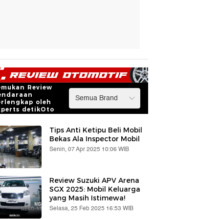
emukan Review
endaraan
erlengkap oleh
xperts detikOto
Tips Anti Ketipu Beli Mobil
Bekas Ala Inspector Mobil
Senin, 07 Apr 2025 10:06 WIB
Review Suzuki APV Arena
SGX 2025: Mobil Keluarga
yang Masih Istimewa!
Selasa, 25 Feb 2025 16:53 WIB