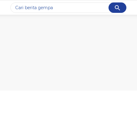
Cancel
Yang sedang ramai dicari
#1
gempa hari ini
#2
gempa
#3
prabowo
#4
iran
#5
demo
Promoted
Terakhir yang dicari
Loading...