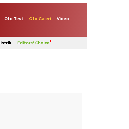
Oto Test
Oto Galeri
Video
istrik
Editors' Choice