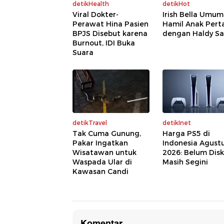
detikHealth
detikHot
Viral Dokter-
Irish Bella Umu
Perawat Hina Pasien
Hamil Anak Per
BPJS Disebut karena
dengan Haldy Sa
Burnout, IDI Buka
Suara
detikTravel
detikInet
Tak Cuma Gunung,
Harga PS5 di
Pakar Ingatkan
Indonesia Agust
Wisatawan untuk
2026: Belum Disk
Waspada Ular di
Masih Segini
Kawasan Candi