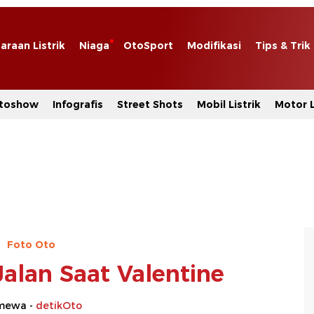
araan Listrik
Niaga
OtoSport
Modifikasi
Tips & Trik
toshow
Infografis
Street Shots
Mobil Listrik
Motor L
Foto Oto
Jalan Saat Valentine
imewa -
detikOto