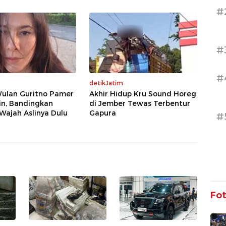
#
#
#
detikJatim
Wulan Guritno Pamer
Akhir Hidup Kru Sound Horeg
in, Bandingkan
di Jember Tewas Terbentur
Wajah Aslinya Dulu
Gapura
#
Fo