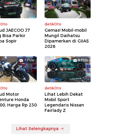
kOto
detikOto
ud JAECOO J7
Gemas! Mobil-mobil
 Bisa Parkir
Mungil Daihatsu
pa Sopir
Dipamerkan di GIIAS
2026
7 Foto
8 Foto
kOto
detikOto
ud Motor
Lihat Lebih Dekat
enture Honda
Mobil Sport
00, Harga Rp 230
Legendaris Nissan
a
Fairlady Z
Lihat Selengkapnya