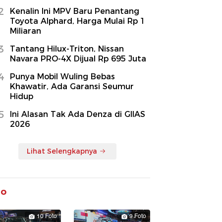
2
Kenalin Ini MPV Baru Penantang
Toyota Alphard, Harga Mulai Rp 1
Miliaran
3
Tantang Hilux-Triton, Nissan
Navara PRO-4X Dijual Rp 695 Juta
4
Punya Mobil Wuling Bebas
Khawatir, Ada Garansi Seumur
Hidup
5
Ini Alasan Tak Ada Denza di GIIAS
2026
Lihat Selengkapnya
to
10 Foto
9 Foto