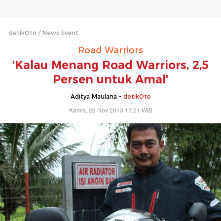
detikOto
News Event
Road Warriors
'Kalau Menang Road Warriors, 2,5
Persen untuk Amal'
Aditya Maulana -
detikOto
Kamis, 28 Nov 2013 15:21 WIB