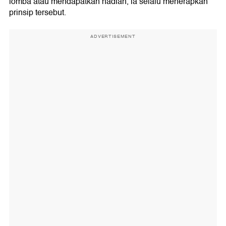
lomba atau mendapatkan hadiah, ia selalu menerapkan
prinsip tersebut.
ADVERTISEMENT