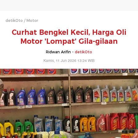
detikOto
Motor
Curhat Bengkel Kecil, Harga Oli
Motor 'Lompat' Gila-gilaan
Ridwan Arifin -
detikOto
Kamis, 11 Jun 2026 13:24 WIB