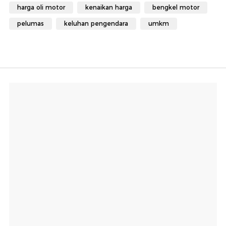
harga oli motor
kenaikan harga
bengkel motor
pelumas
keluhan pengendara
umkm