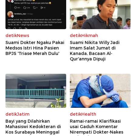
detikNews
detikHikmah
Suami Dokter Ngaku Pakai
Suami Nikita Willy Jadi
Medsos Istri Hina Pasien
Imam Salat Jumat di
BPJS 'Triase Merah Dulu'
Kanada, Bacaan Al-
Qur'annya Dipuji
detikJatim
detikHealth
Bayi yang Dilahirkan
Ramai-ramai Klarifikasi
Mahasiswi Kedokteran di
usai Gaduh Komentar
Kos Surabaya Meninggal
Nirempati Dokter-Nakes