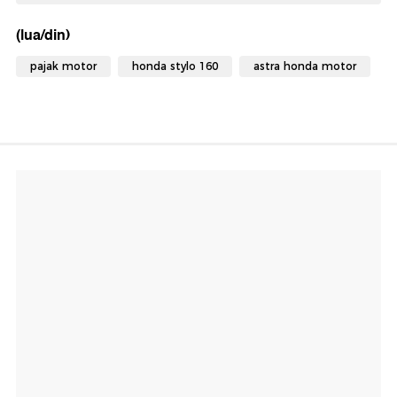
(lua/din)
pajak motor
honda stylo 160
astra honda motor