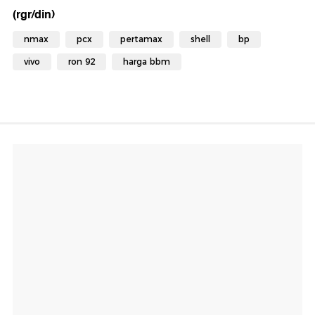
(rgr/din)
nmax
pcx
pertamax
shell
bp
vivo
ron 92
harga bbm