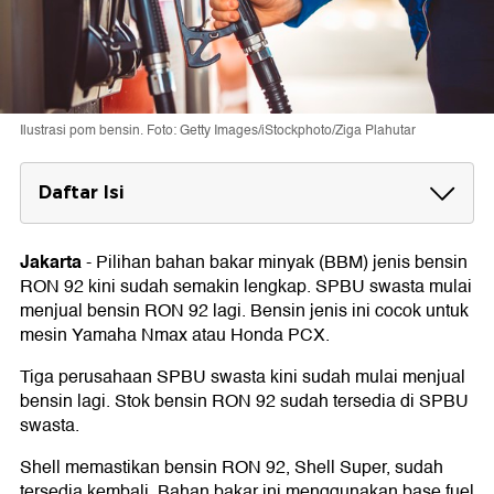
Ilustrasi pom bensin. Foto: Getty Images/iStockphoto/Ziga Plahutar
Daftar Isi
Harga Bensin RON 92
Jakarta
-
Pilihan bahan bakar minyak (BBM) jenis bensin
Biaya Isi Full Tank Nmax dan PCX
RON 92 kini sudah semakin lengkap. SPBU swasta mulai
menjual bensin RON 92 lagi. Bensin jenis ini cocok untuk
mesin Yamaha Nmax atau Honda PCX.
Tiga perusahaan SPBU swasta kini sudah mulai menjual
bensin lagi. Stok bensin RON 92 sudah tersedia di SPBU
swasta.
Shell memastikan bensin RON 92, Shell Super, sudah
tersedia kembali. Bahan bakar ini menggunakan base fuel