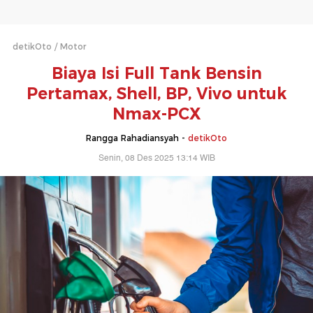
detikOto
Motor
Biaya Isi Full Tank Bensin
Pertamax, Shell, BP, Vivo untuk
Nmax-PCX
Rangga Rahadiansyah -
detikOto
Senin, 08 Des 2025 13:14 WIB