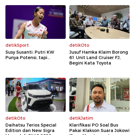
detikSport
detikOto
Susy Susanti: Putri KW
Jusuf Hamka Klaim Borong
Punya Potensi, tapi...
61 Unit Land Cruiser FJ,
Begini Kata Toyota
detikOto
detikJatim
Daihatsu Terios Special
Klarifikasi PO Soal Bus
Edition dan New Sigra
Pakai Klakson Suara Jokowi