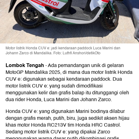
Motor listrik Honda CUV e: jadi kendaraan paddock Luca Marini dan
Johann Zarco di Mandalika. Foto: Luthfi Anshori/detikOto
Lombok Tengah
-
Ada pemandangan unik di gelaran
MotoGP Mandalika 2025, di mana dua motor listrik Honda
CUV e: digunakan sebagai kendaraan paddock. Dua
motor listrik CUV e: yang sudah dimodifikasi
menggunakan kelir dan grafis balap itu ditunggangi oleh
dua rider Honda, Luca Marini dan Johann Zarco.
Honda CUV e: yang digunakan Marini bodinya dilabur
dengan grafis merah, putih, biru, juga sedikit aksen hijau
khas motor Honda RC213V tim Honda HRC Castrol.
Sedang motor listrik CUV e: yang dipakai Zarco
menggunakan warna dasar putih dikombinasi grafis