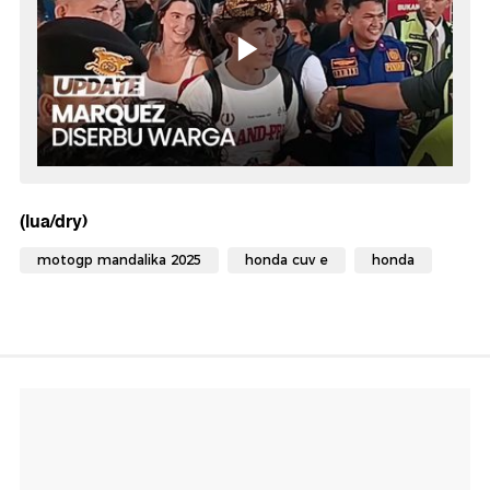
(lua/dry)
motogp mandalika 2025
honda cuv e
honda