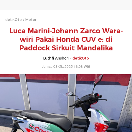
detikOto
Motor
Luca Marini-Johann Zarco Wara-
wiri Pakai Honda CUV e: di
Paddock Sirkuit Mandalika
Luthfi Anshori -
detikOto
Jumat, 03 Okt 2025 16:08 WIB