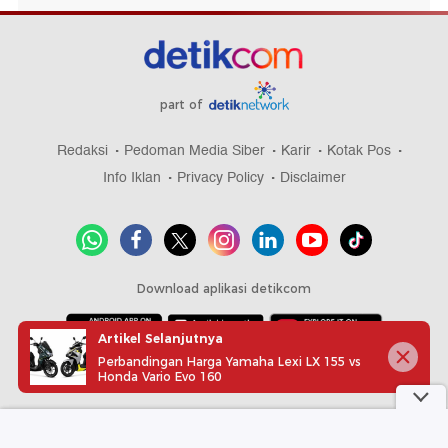
part of
Redaksi
Pedoman Media Siber
Karir
Kotak Pos
Info Iklan
Privacy Policy
Disclaimer
Download aplikasi detikcom
Artikel Selanjutnya
Perbandingan Harga Yamaha Lexi LX 155 vs
Copyright @ 2026 detikcom, All right reserved
Honda Vario Evo 160