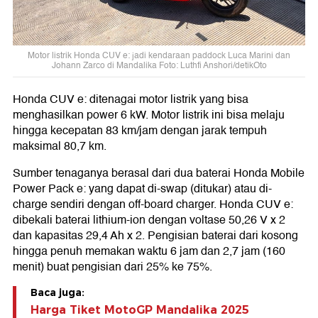
Motor listrik Honda CUV e: jadi kendaraan paddock Luca Marini dan
Johann Zarco di Mandalika Foto: Luthfi Anshori/detikOto
Honda CUV e: ditenagai motor listrik yang bisa
menghasilkan power 6 kW. Motor listrik ini bisa melaju
hingga kecepatan 83 km/jam dengan jarak tempuh
maksimal 80,7 km.
Sumber tenaganya berasal dari dua baterai Honda Mobile
Power Pack e: yang dapat di-swap (ditukar) atau di-
charge sendiri dengan off-board charger. Honda CUV e:
dibekali baterai lithium-ion dengan voltase 50,26 V x 2
dan kapasitas 29,4 Ah x 2. Pengisian baterai dari kosong
hingga penuh memakan waktu 6 jam dan 2,7 jam (160
menit) buat pengisian dari 25% ke 75%.
Baca juga:
Harga Tiket MotoGP Mandalika 2025