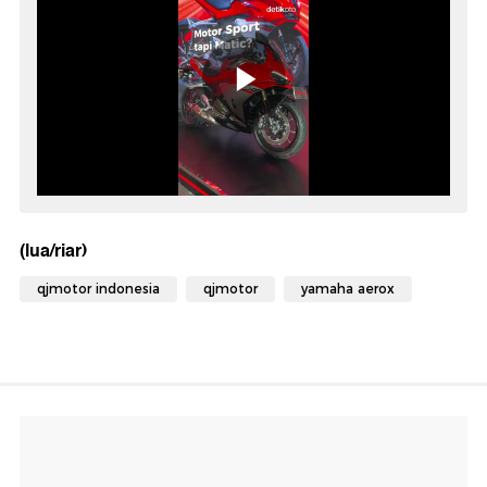
(lua/riar)
qjmotor indonesia
qjmotor
yamaha aerox