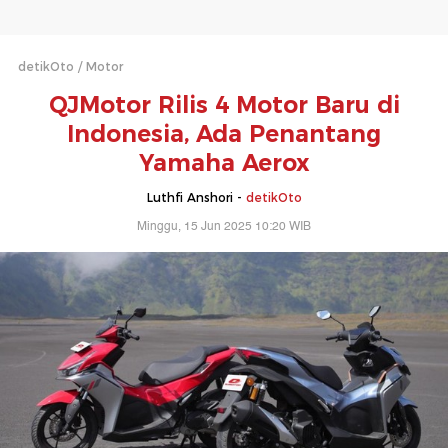
detikOto
Motor
QJMotor Rilis 4 Motor Baru di
Indonesia, Ada Penantang
Yamaha Aerox
Luthfi Anshori -
detikOto
Minggu, 15 Jun 2025 10:20 WIB