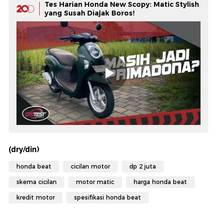
Tes Harian Honda New Scopy: Matic Stylish
yang Susah Diajak Boros!
(dry/din)
honda beat
cicilan motor
dp 2 juta
skema cicilan
motor matic
harga honda beat
kredit motor
spesifikasi honda beat