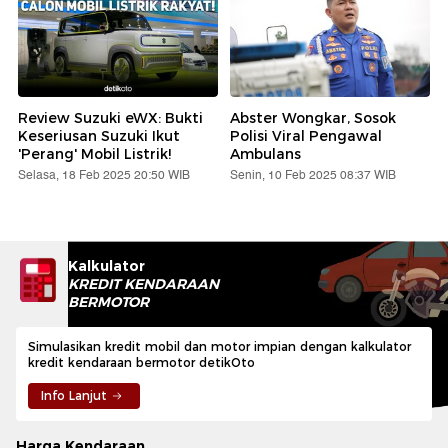
Review Suzuki eWX: Bukti
Abster Wongkar, Sosok
Keseriusan Suzuki Ikut
Polisi Viral Pengawal
'Perang' Mobil Listrik!
Ambulans
Selasa, 18 Feb 2025 20:50 WIB
Senin, 10 Feb 2025 08:37 WIB
Kalkulator
KREDIT KENDARAAN
BERMOTOR
Simulasikan kredit mobil dan motor impian dengan kalkulator
kredit kendaraan bermotor detikOto
Info Lanjut
Harga Kendaraan