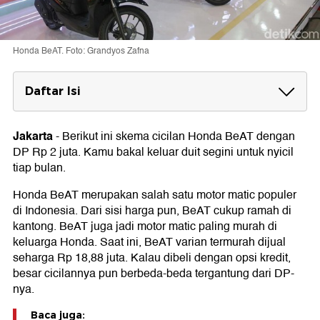
Honda BeAT. Foto: Grandyos Zafna
Daftar Isi
Skema Cicilan Honda BeAT DP Rp 2 Juta
Spesifikasi Honda BeAT
Jakarta
-
Berikut ini skema cicilan Honda BeAT dengan
DP Rp 2 juta. Kamu bakal keluar duit segini untuk nyicil
tiap bulan.
Honda BeAT merupakan salah satu motor matic populer
di Indonesia. Dari sisi harga pun, BeAT cukup ramah di
kantong. BeAT juga jadi motor matic paling murah di
keluarga Honda. Saat ini, BeAT varian termurah dijual
seharga Rp 18,88 juta. Kalau dibeli dengan opsi kredit,
besar cicilannya pun berbeda-beda tergantung dari DP-
nya.
Baca juga: