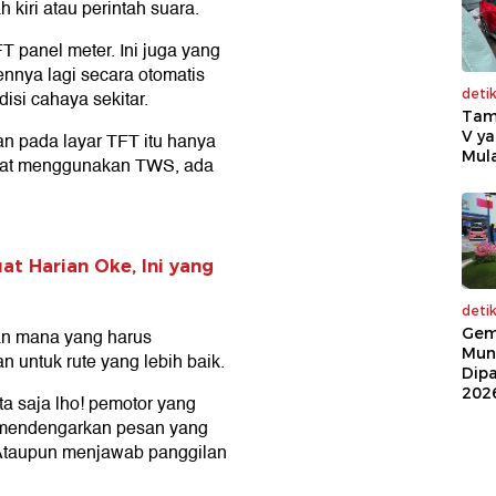
 kiri atau perintah suara.
 panel meter. Ini juga yang
ennya lagi secara otomatis
deti
isi cahaya sekitar.
Tam
V ya
n pada layar TFT itu hanya
Mula
 Saat menggunakan TWS, ada
at Harian Oke, Ini yang
deti
Gem
lan mana yang harus
Mun
n untuk rute yang lebih baik.
Dip
202
ta saja lho! pemotor yang
 mendengarkan pesan yang
 Ataupun menjawab panggilan