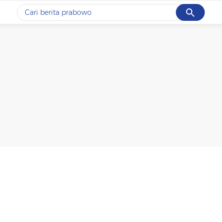
Cancel
Yang sedang ramai dicari
#1
data live draw sgp
#2
piala presiden 2026
#3
prabowo
#4
iran
#5
gempa hari ini
Promoted
Terakhir yang dicari
Loading...