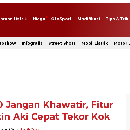
araan Listrik
Niaga
OtoSport
Modifikasi
Tips & Trik
toshow
Infografis
Street Shots
Mobil Listrik
Motor L
Jangan Khawatir, Fitur
in Aki Cepat Tekor Kok
 Arifin -
detikOto