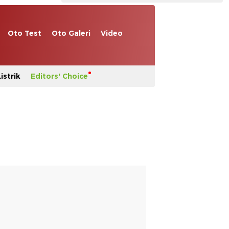
Oto Test
Oto Galeri
Video
istrik
Editors' Choice