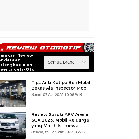
emukan Review
endaraan
erlengkap oleh
xperts detikOto
Tips Anti Ketipu Beli Mobil
Bekas Ala Inspector Mobil
Senin, 07 Apr 2025 10:06 WIB
Review Suzuki APV Arena
SGX 2025: Mobil Keluarga
yang Masih Istimewa!
Selasa, 25 Feb 2025 16:53 WIB