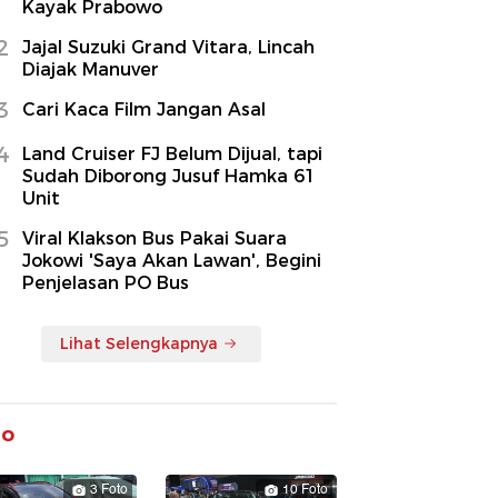
Kayak Prabowo
2
Jajal Suzuki Grand Vitara, Lincah
Diajak Manuver
3
Cari Kaca Film Jangan Asal
4
Land Cruiser FJ Belum Dijual, tapi
Sudah Diborong Jusuf Hamka 61
Unit
5
Viral Klakson Bus Pakai Suara
Jokowi 'Saya Akan Lawan', Begini
Penjelasan PO Bus
Lihat Selengkapnya
to
3 Foto
10 Foto