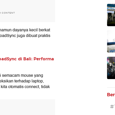
H CONTENT
namun dayanya kecil berkat
oadSync juga dibuat praktis
adSync di Bali: Performa
kai semacam mouse yang
ksikan terhadap laptop,
kita otomatis connect, tidak
Ber
T
#