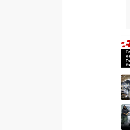
T
K
T
E