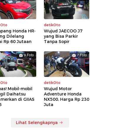
kOto
detikOto
pang Honda HR-
Wujud JAECOO J7
ng Dilelang
yang Bisa Parkir
i Rp 60 Jutaan
Tanpa Sopir
9 Foto
7 Foto
kOto
detikOto
as! Mobil-mobil
Wujud Motor
gil Daihatsu
Adventure Honda
amerkan di GIIAS
NX500, Harga Rp 230
6
Juta
Lihat Selengkapnya