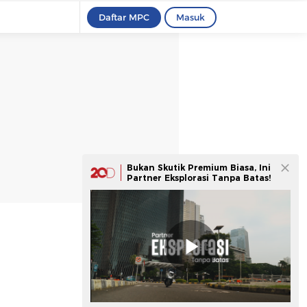
Daftar MPC
Masuk
Bukan Skutik Premium Biasa, Ini
Partner Eksplorasi Tanpa Batas!