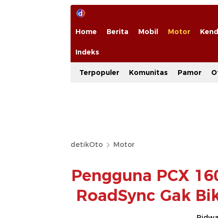
Home
Berita
Mobil
Motor
Kend
Indeks
Terpopuler
Komunitas
Pamor
O
detikOto
Motor
Pengguna PCX 160 
RoadSync Gak Bik
Ridwan