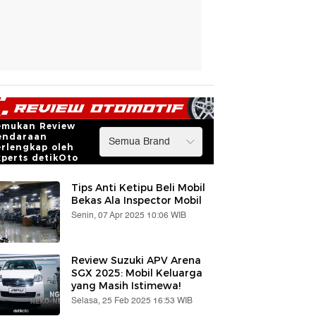
emukan Review
endaraan
erlengkap oleh
xperts detikOto
Tips Anti Ketipu Beli Mobil
Bekas Ala Inspector Mobil
Senin, 07 Apr 2025 10:06 WIB
Review Suzuki APV Arena
SGX 2025: Mobil Keluarga
yang Masih Istimewa!
Selasa, 25 Feb 2025 16:53 WIB