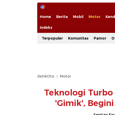
Home
Berita
Mobil
Motor
Kend
Indeks
Terpopuler
Komunitas
Pamor
O
detikOto
Motor
Teknologi Turbo
'Gimik', Begi
Septian Fa