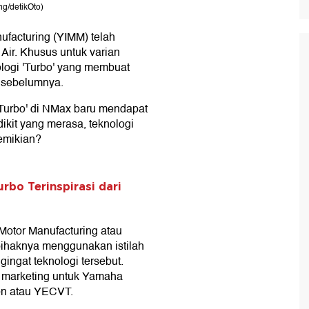
g/detikOto)
facturing (YIMM) telah
ir. Khusus untuk varian
nologi 'Turbo' yang membuat
l sebelumnya.
Turbo' di NMax baru mendapat
dikit yang merasa, teknologi
emikian?
rbo Terinspirasi dari
otor Manufacturing atau
pihaknya menggunakan istilah
ngat teknologi tersebut.
 marketing untuk Yamaha
ion atau YECVT.