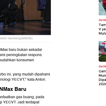
deti
Tam
V ya
Mula
fizh Gemilang/detikOto)
 NMax baru bukan sekadar
mi peningkatan respons.
emudahkan konsumen
deti
Gem
urbo ini, yang mudah dipahami
Mun
nologi YECVT," kata Anton.
Dip
202
 NMax Baru
anfaatkan gas buang, pada
gi YECVT. Jadi terdapat