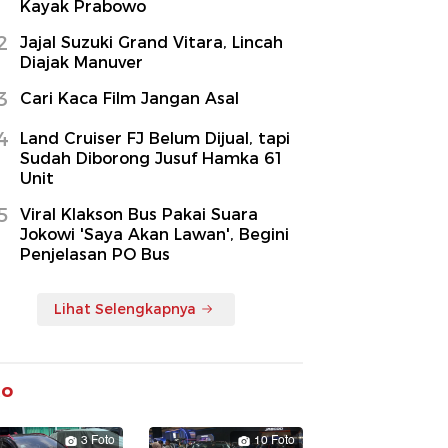
Kayak Prabowo
2
Jajal Suzuki Grand Vitara, Lincah
Diajak Manuver
3
Cari Kaca Film Jangan Asal
4
Land Cruiser FJ Belum Dijual, tapi
Sudah Diborong Jusuf Hamka 61
Unit
5
Viral Klakson Bus Pakai Suara
Jokowi 'Saya Akan Lawan', Begini
Penjelasan PO Bus
Lihat Selengkapnya
to
3 Foto
10 Foto