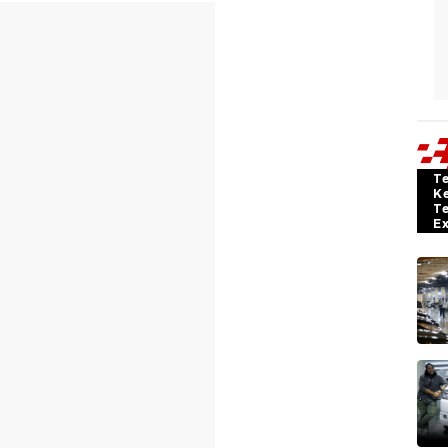
T
K
T
E