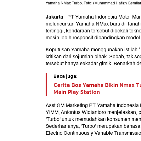
Yamaha NMax Turbo. Foto: (Muhammad Hafizh Gemilan
Jakarta
-
PT Yamaha Indonesia Motor Manu
meluncurkan Yamaha NMax baru di Tanah A
tertinggi, kendaraan tersebut dibekali tek
mesin lebih responsif dibandingkan mode
Keputusan Yamaha menggunakan istilah '
kritikan dari sejumlah pihak. Sebab, tak se
tersebut hanya sekadar gimik. Benarkah d
Baca juga:
Cerita Bos Yamaha Bikin Nmax Tu
Main Play Station
Asst GM Marketing PT Yamaha Indonesia M
YIMM, Antonius Widiantoro menjelaskan, 
'Turbo' untuk memudahkan konsumen mengi
Sederhananya, 'Turbo' merupakan bahasa
Electric Continuously Variable Transmiss