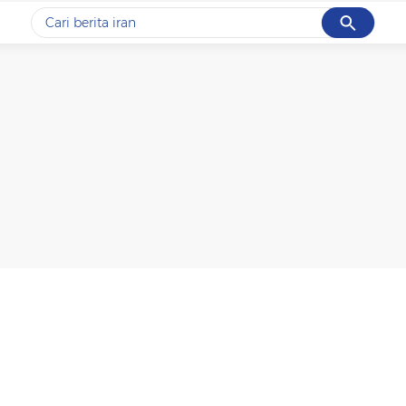
Cancel
Yang sedang ramai dicari
#1
data live draw sgp
#2
piala presiden 2026
#3
prabowo
#4
iran
#5
gempa hari ini
Promoted
Terakhir yang dicari
Loading...