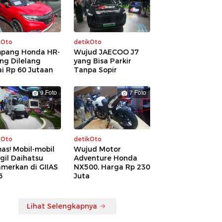
kOto
detikOto
pang Honda HR-
Wujud JAECOO J7
ng Dilelang
yang Bisa Parkir
i Rp 60 Jutaan
Tanpa Sopir
9 Foto
7 Foto
kOto
detikOto
as! Mobil-mobil
Wujud Motor
gil Daihatsu
Adventure Honda
amerkan di GIIAS
NX500, Harga Rp 230
6
Juta
Lihat Selengkapnya