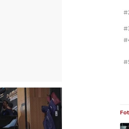
#
#
#
#
Fo