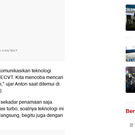
H CONTENT
komunikasikan teknologi
YECVT. Kita mencoba mencari
," ujar Anton saat ditemui di
).
an sekadar penamaan saja.
 turbo, soalnya teknologi ini
Ber
 langsung, begitu juga dengan
#
T