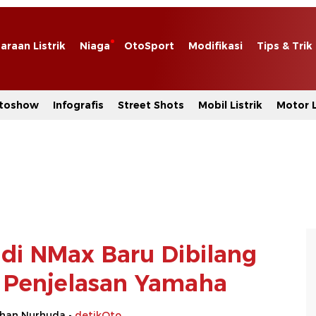
araan Listrik
Niaga
OtoSport
Modifikasi
Tips & Trik
toshow
Infografis
Street Shots
Mobil Listrik
Motor L
 di NMax Baru Dibilang
ni Penjelasan Yamaha
rhan Nurhuda -
detikOto