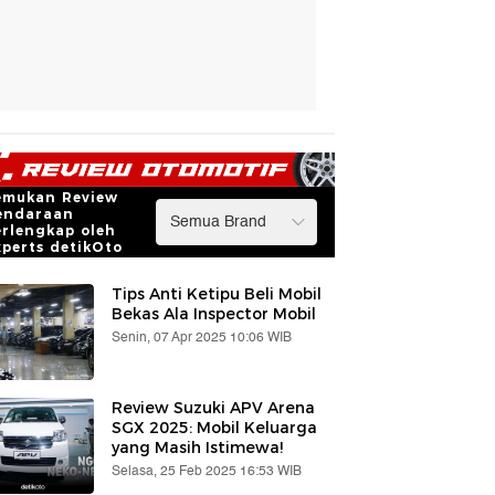
emukan Review
endaraan
erlengkap oleh
xperts detikOto
Tips Anti Ketipu Beli Mobil
Bekas Ala Inspector Mobil
Senin, 07 Apr 2025 10:06 WIB
Review Suzuki APV Arena
SGX 2025: Mobil Keluarga
yang Masih Istimewa!
Selasa, 25 Feb 2025 16:53 WIB