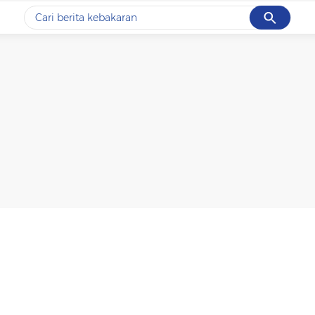
Cancel
Yang sedang ramai dicari
#1
data live draw sgp
#2
k-talk
#3
kebakaran
#4
prabowo
#5
gempa hari ini
Promoted
Terakhir yang dicari
Loading...