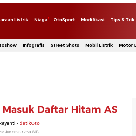
araan Listrik
Niaga
OtoSport
Modifikasi
Tips & Trik
toshow
Infografis
Street Shots
Mobil Listrik
Motor L
D Masuk Daftar Hitam AS
Rayanti -
detikOto
 13 Jun 2026 17:50 WIB