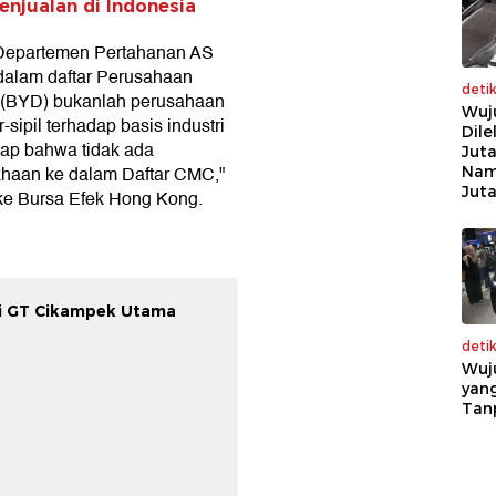
enjualan di Indonesia
 Departemen Pertahanan AS
alam daftar Perusahaan
deti
p (BYD) bukanlah perusahaan
Wuj
r-sipil terhadap basis industri
Dile
ap bahwa tidak ada
Juta
haan ke dalam Daftar CMC,"
Nam
Jut
ke Bursa Efek Hong Kong.
 di GT Cikampek Utama
deti
Wuj
yang
Tan