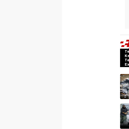
T
K
T
E