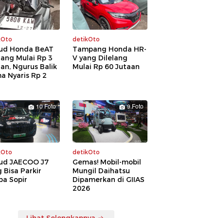
kOto
detikOto
ud Honda BeAT
Tampang Honda HR-
lang Mulai Rp 3
V yang Dilelang
an, Ngurus Balik
Mulai Rp 60 Jutaan
a Nyaris Rp 2
a
10 Foto
9 Foto
kOto
detikOto
ud JAECOO J7
Gemas! Mobil-mobil
 Bisa Parkir
Mungil Daihatsu
pa Sopir
Dipamerkan di GIIAS
2026
Lihat Selengkapnya