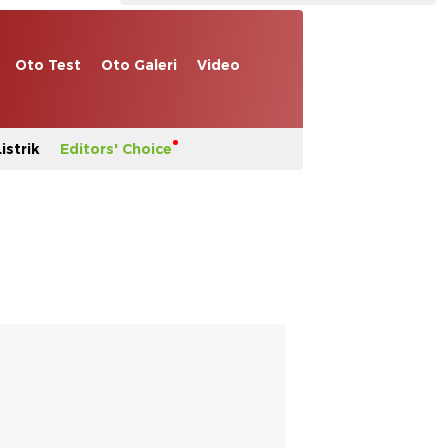
Oto Test
Oto Galeri
Video
istrik
Editors' Choice