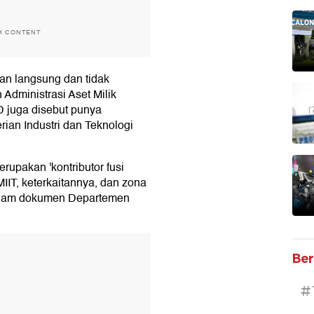
H CONTENT
n langsung dan tidak
dministrasi Aset Milik
 juga disebut punya
ian Industri dan Teknologi
upakan 'kontributor fusi
IIT, keterkaitannya, dan zona
s dalam dokumen Departemen
T
Ber
#