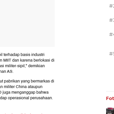
#
#
#
#
il terhadap basis industri
n MIIT dan karena berlokasi di
i militer-sipil," demikian
nan AS.
t pabrikan yang bermarkas di
n militer China ataupun
n, BYD juga menganggap bahwa
hadap operasional perusahaan.
Fo