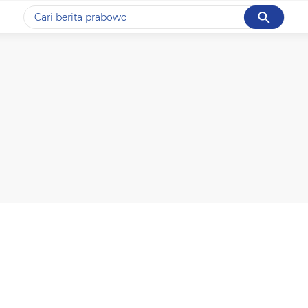
Cancel
Yang sedang ramai dicari
#1
ketik
#2
bromo
#3
streaming motogp
#4
prabowo
#5
data live draw sgp
Promoted
Terakhir yang dicari
Loading...