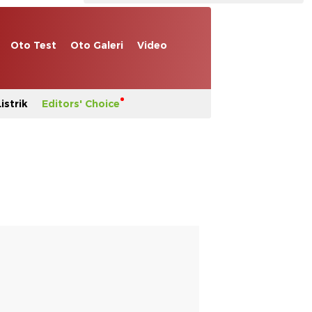
Oto Test
Oto Galeri
Video
istrik
Editors' Choice