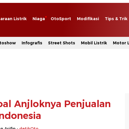
araan Listrik
Niaga
OtoSport
Modifikasi
Tips & Trik
toshow
Infografis
Street Shots
Mobil Listrik
Motor L
oal Anjloknya Penjualan
Indonesia
 Arifin -
detikOto