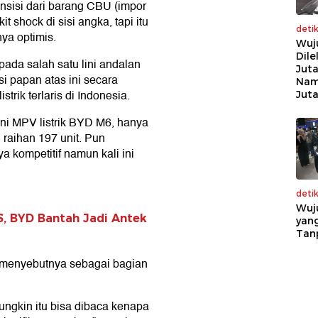
nsisi dari barang CBU (impor
t shock di sisi angka, tapi itu
deti
ya optimis.
Wuj
Dile
pada salah satu lini andalan
Juta
 papan atas ini secara
Nam
strik terlaris di Indonesia.
Jut
kni MPV listrik BYD M6, hanya
 raihan 197 unit. Pun
 kompetitif namun kali ini
deti
Wuj
, BYD Bantah Jadi Antek
yang
Tan
n menyebutnya sebagai bagian
mungkin itu bisa dibaca kenapa