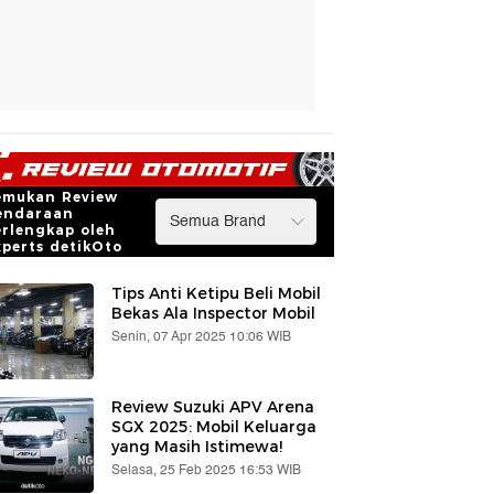
emukan Review
endaraan
erlengkap oleh
xperts detikOto
Tips Anti Ketipu Beli Mobil
Bekas Ala Inspector Mobil
Senin, 07 Apr 2025 10:06 WIB
Review Suzuki APV Arena
SGX 2025: Mobil Keluarga
yang Masih Istimewa!
Selasa, 25 Feb 2025 16:53 WIB