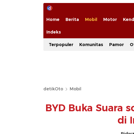
Home
Berita
Mobil
Motor
Kend
Indeks
Terpopuler
Komunitas
Pamor
O
detikOto
Mobil
BYD Buka Suara s
di 
Ridwan