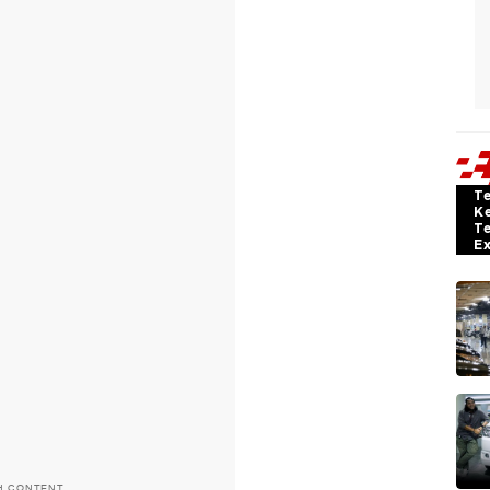
T
K
T
E
H CONTENT