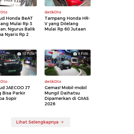
kOto
detikOto
ud Honda BeAT
Tampang Honda HR-
lang Mulai Rp 3
V yang Dilelang
an, Ngurus Balik
Mulai Rp 60 Jutaan
a Nyaris Rp 2
a
10 Foto
9 Foto
kOto
detikOto
ud JAECOO J7
Gemas! Mobil-mobil
 Bisa Parkir
Mungil Daihatsu
pa Sopir
Dipamerkan di GIIAS
2026
Lihat Selengkapnya