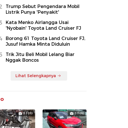
2
Trump Sebut Pengendara Mobil
Listrik Punya 'Penyakit'
3
Kata Menko Airlangga Usai
'Nyobain' Toyota Land Cruiser FJ
4
Borong 61 Toyota Land Cruiser FJ,
Jusuf Hamka Minta Diduluin
5
Trik Jitu Beli Mobil Lelang Biar
Nggak Boncos
Lihat Selengkapnya
to
3 Foto
3 Foto