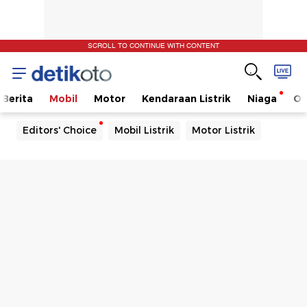
SCROLL TO CONTINUE WITH CONTENT
Berita
Mobil
Motor
Kendaraan Listrik
Niaga
Ot
Editors' Choice
Mobil Listrik
Motor Listrik