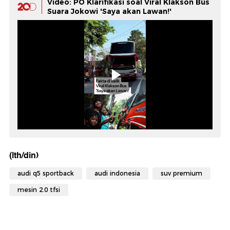
Video: PO Klarifikasi soal Viral Klakson Bus
Suara Jokowi 'Saya akan Lawan!'
(lth/din)
audi q5 sportback
audi indonesia
suv premium
mesin 2.0 tfsi