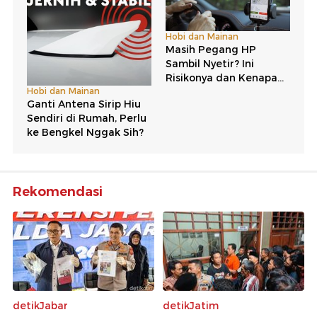
Rekomendasi
detikJabar
detikJatim