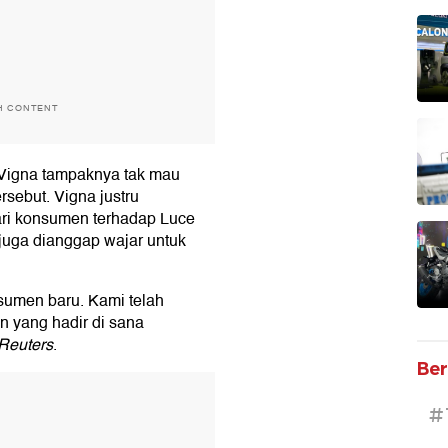
H CONTENT
 Vigna tampaknya tak mau
sebut. Vigna justru
ari konsumen terhadap Luce
juga dianggap wajar untuk
nsumen baru. Kami telah
n yang hadir di sana
Reuters
.
Ber
T
#