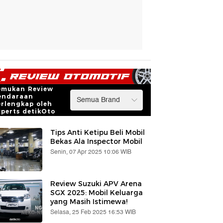
emukan Review
endaraan
erlengkap oleh
xperts detikOto
Tips Anti Ketipu Beli Mobil
Bekas Ala Inspector Mobil
Senin, 07 Apr 2025 10:06 WIB
Review Suzuki APV Arena
SGX 2025: Mobil Keluarga
yang Masih Istimewa!
Selasa, 25 Feb 2025 16:53 WIB