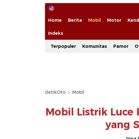
Home
Berita
Mobil
Motor
Kend
Indeks
Terpopuler
Komunitas
Pamor
O
detikOto
Mobil
Mobil Listrik Luce 
yang S
Dina 