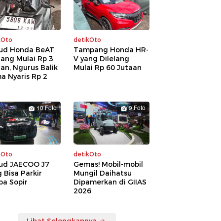
kOto
detikOto
ud Honda BeAT
Tampang Honda HR-
lang Mulai Rp 3
V yang Dilelang
an, Ngurus Balik
Mulai Rp 60 Jutaan
a Nyaris Rp 2
a
10 Foto
9 Foto
kOto
detikOto
ud JAECOO J7
Gemas! Mobil-mobil
 Bisa Parkir
Mungil Daihatsu
pa Sopir
Dipamerkan di GIIAS
2026
Lihat Selengkapnya