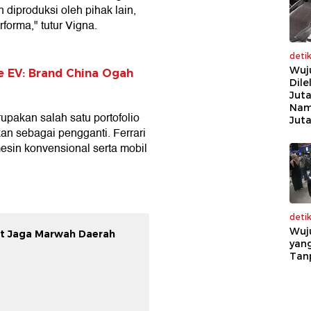
n diproduksi oleh pihak lain,
rforma," tutur Vigna.
deti
Wuj
ce EV: Brand China Ogah
Dile
Juta
Nam
akan salah satu portofolio
Jut
kan sebagai pengganti. Ferrari
sin konvensional serta mobil
deti
Wuj
uat Jaga Marwah Daerah
yang
Tan