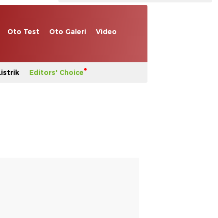
Oto Test
Oto Galeri
Video
istrik
Editors' Choice