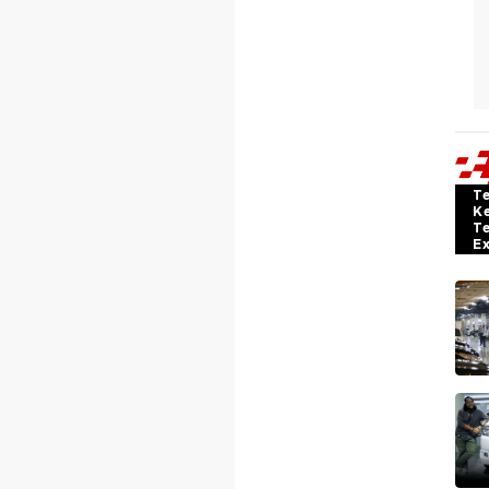
T
K
T
E