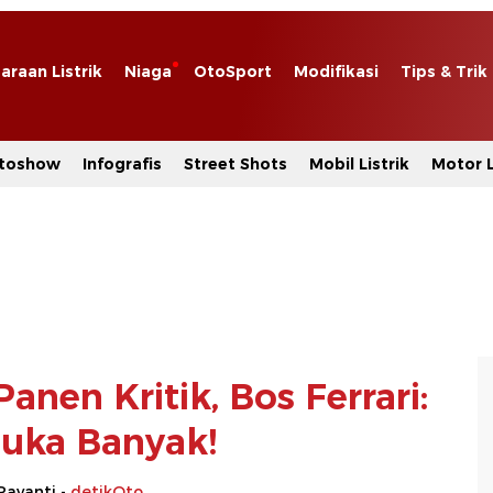
araan Listrik
Niaga
OtoSport
Modifikasi
Tips & Trik
toshow
Infografis
Street Shots
Mobil Listrik
Motor L
Panen Kritik, Bos Ferrari:
uka Banyak!
Rayanti -
detikOto