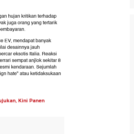
gan hujan kritikan terhadap
yak juga orang yang tertarik
pembayaran.
Luce EV, mendapat banyak
ilai desainnya jauh
rcar eksotis Italia. Reaksi
rari sempat anjlok sekitar 8
 resmi kendaraan. Sejumlah
ign hate" atau ketidaksukaan
ujukan, Kini Panen