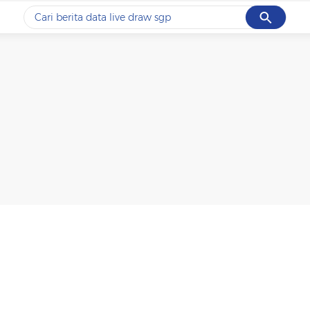
Cancel
Yang sedang ramai dicari
#1
data live draw sgp
#2
kebakaran
#3
prabowo
#4
iran
#5
gempa hari ini
Promoted
Terakhir yang dicari
Loading...