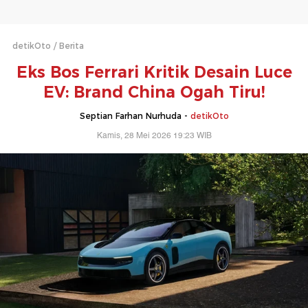
detikOto
Berita
Eks Bos Ferrari Kritik Desain Luce
EV: Brand China Ogah Tiru!
Septian Farhan Nurhuda -
detikOto
Kamis, 28 Mei 2026 19:23 WIB