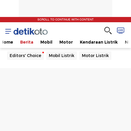
SCROLL TO CONTINUE WITH CONTENT
Home
Berita
Mobil
Motor
Kendaraan Listrik
Ni
Editors' Choice
Mobil Listrik
Motor Listrik