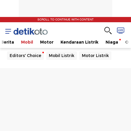
SCROLL TO CONTINUE WITH CONTENT
Berita
Mobil
Motor
Kendaraan Listrik
Niaga
Ot
Editors' Choice
Mobil Listrik
Motor Listrik