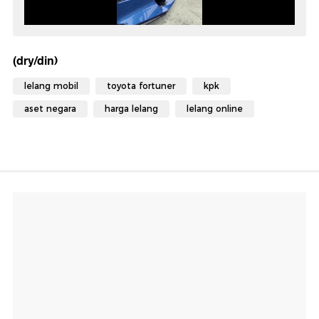
(dry/din)
lelang mobil
toyota fortuner
kpk
aset negara
harga lelang
lelang online