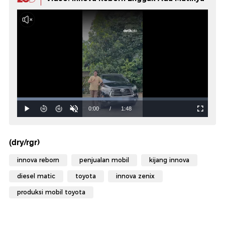
(dry/rgr)
innova reborn
penjualan mobil
kijang innova
diesel matic
toyota
innova zenix
produksi mobil toyota