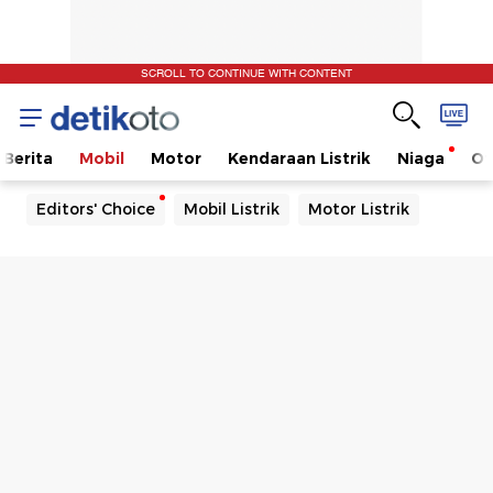
SCROLL TO CONTINUE WITH CONTENT
Berita
Mobil
Motor
Kendaraan Listrik
Niaga
Ot
Editors' Choice
Mobil Listrik
Motor Listrik