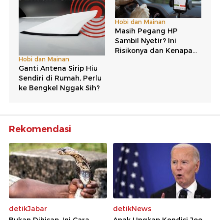
Rekomendasi
detikJabar
detikNews
Bukan Dihisap, Ini Cara
Anak Ungkap Kondisi Joe