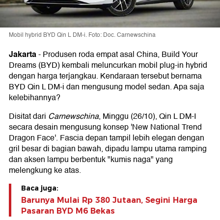
Mobil hybrid BYD Qin L DM-i. Foto: Doc. Carnewschina
Jakarta
-
Produsen roda empat asal China, Build Your
Dreams (BYD) kembali meluncurkan mobil plug-in hybrid
dengan harga terjangkau. Kendaraan tersebut bernama
BYD Qin L DM-i dan mengusung model sedan. Apa saja
kelebihannya?
Disitat dari
Carnewschina
, Minggu (26/10), Qin L DM-I
secara desain mengusung konsep 'New National Trend
Dragon Face'. Fascia depan tampil lebih elegan dengan
gril besar di bagian bawah, dipadu lampu utama ramping
dan aksen lampu berbentuk "kumis naga" yang
melengkung ke atas.
Baca juga:
Barunya Mulai Rp 380 Jutaan, Segini Harga
Pasaran BYD M6 Bekas