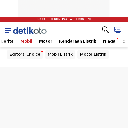
SCROLL TO CONTINUE WITH CONTENT
Berita
Mobil
Motor
Kendaraan Listrik
Niaga
Ot
Editors' Choice
Mobil Listrik
Motor Listrik