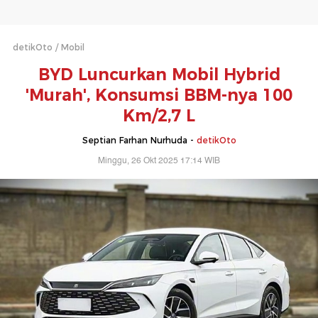
detikOto
Mobil
BYD Luncurkan Mobil Hybrid
'Murah', Konsumsi BBM-nya 100
Km/2,7 L
Septian Farhan Nurhuda -
detikOto
Minggu, 26 Okt 2025 17:14 WIB