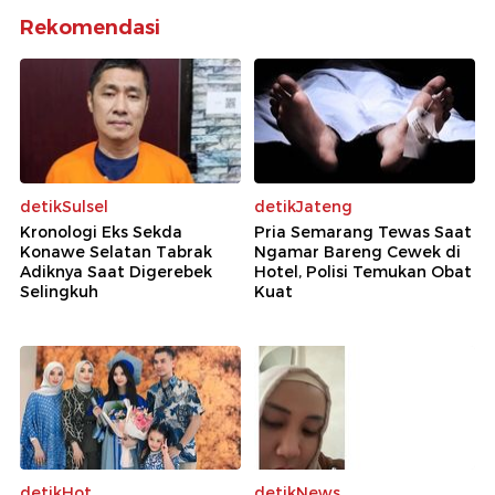
Rekomendasi
detikSulsel
detikJateng
Kronologi Eks Sekda
Pria Semarang Tewas Saat
Konawe Selatan Tabrak
Ngamar Bareng Cewek di
Adiknya Saat Digerebek
Hotel, Polisi Temukan Obat
Selingkuh
Kuat
detikHot
detikNews