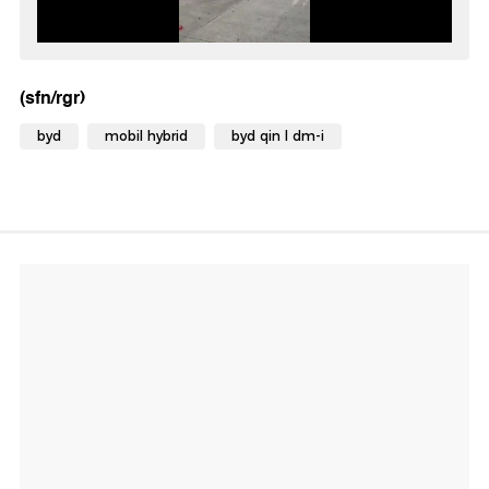
(sfn/rgr)
byd
mobil hybrid
byd qin l dm-i