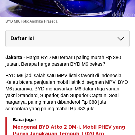
BYD M6. Foto: Andhika Prasetia
Daftar Isi
Harga BYD M6 Bekas
Jakarta
-
Harga BYD M6 terbaru paling murah Rp 380
Spesifikasi BYD M6
jutaan. Berapa harga pasaran BYD M6 bekas?
BYD M6 jadi salah satu MPV listrik favorit di Indonesia.
Kalau bicara penjualan mobil listrik di segmen MPV, BYD
M6 juaranya. BYD menawarkan M6 dalam tiga varian
yakni Standard, Superior, dan Superior Captain. Soal
harganya, paling murah dibanderol Rp 383 juta
sementara yang paling mahal Rp 433 juta.
Baca juga:
Mengenal BYD Atto 2 DM-i, Mobil PHEV yang
Punya Jangkauan Tempuh 1.020 Km