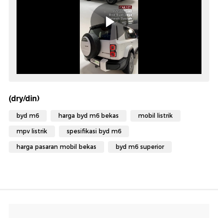
(dry/din)
byd m6
harga byd m6 bekas
mobil listrik
mpv listrik
spesifikasi byd m6
harga pasaran mobil bekas
byd m6 superior