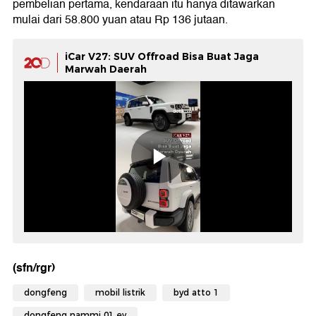
pembelian pertama, kendaraan itu hanya ditawarkan
mulai dari 58.800 yuan atau Rp 136 jutaan.
iCar V27: SUV Offroad Bisa Buat Jaga
Marwah Daerah
(sfn/rgr)
dongfeng
mobil listrik
byd atto 1
dongfeng nammi 01 ev