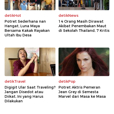
detikHot
detikNews
Potret Sederhana nan
14 Orang Masih Dirawat
Hangat, Luna Maya
Akibat Penembakan Maut
Bersama Kakak Rayakan
di Sekolah Thailand, 7 Kritis
Ultah Ibu Desa
detikTravel
detikPop
Digigit Ular Saat Traveling?
Potret Aktris Pemeran
Jangan Disedot atau
Jean Grey di Semesta
Diikat, Ini yang Harus
Marvel dari Masa ke Masa
Dilakukan