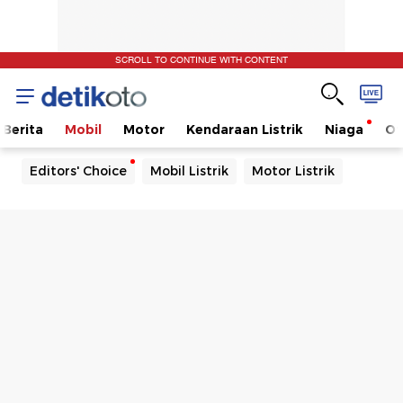
SCROLL TO CONTINUE WITH CONTENT
Berita
Mobil
Motor
Kendaraan Listrik
Niaga
Ot
Editors' Choice
Mobil Listrik
Motor Listrik