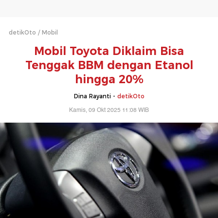
detikOto
Mobil
Mobil Toyota Diklaim Bisa
Tenggak BBM dengan Etanol
hingga 20%
Dina Rayanti -
detikOto
Kamis, 09 Okt 2025 11:08 WIB