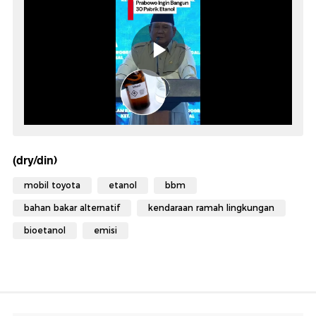
(dry/din)
mobil toyota
etanol
bbm
bahan bakar alternatif
kendaraan ramah lingkungan
bioetanol
emisi