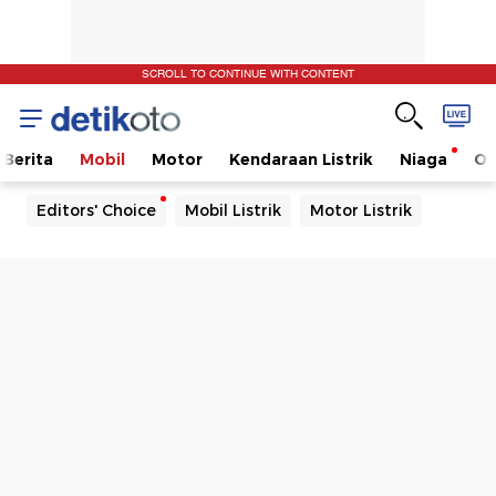
SCROLL TO CONTINUE WITH CONTENT
Berita
Mobil
Motor
Kendaraan Listrik
Niaga
Ot
Editors' Choice
Mobil Listrik
Motor Listrik