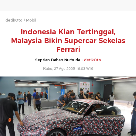
detikOto
Mobil
Indonesia Kian Tertinggal,
Malaysia Bikin Supercar Sekelas
Ferrari
Septian Farhan Nurhuda -
detikOto
Rabu, 27 Agu 2025 16:03 WIB