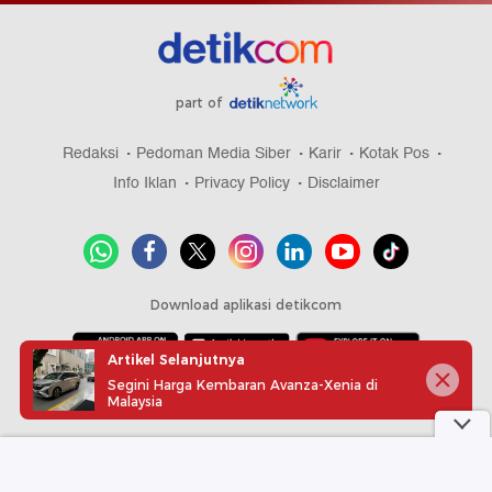
part of
Redaksi
Pedoman Media Siber
Karir
Kotak Pos
Info Iklan
Privacy Policy
Disclaimer
Download aplikasi detikcom
Artikel Selanjutnya
Segini Harga Kembaran Avanza-Xenia di
Copyright @ 2026 detikcom, All right reserved
Malaysia