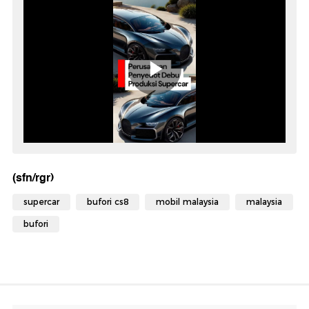
(sfn/rgr)
supercar
bufori cs8
mobil malaysia
malaysia
bufori