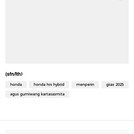
(sfn/lth)
honda
honda hrv hybrid
menperin
giias 2025
agus gumiwang kartasasmita