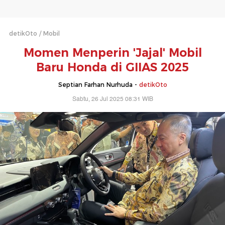
detikOto
Mobil
Momen Menperin 'Jajal' Mobil
Baru Honda di GIIAS 2025
Septian Farhan Nurhuda -
detikOto
Sabtu, 26 Jul 2025 08:31 WIB