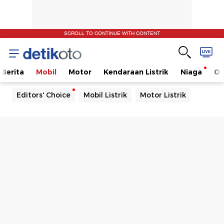
SCROLL TO CONTINUE WITH CONTENT
Berita
Mobil
Motor
Kendaraan Listrik
Niaga
Ot
Editors' Choice
Mobil Listrik
Motor Listrik