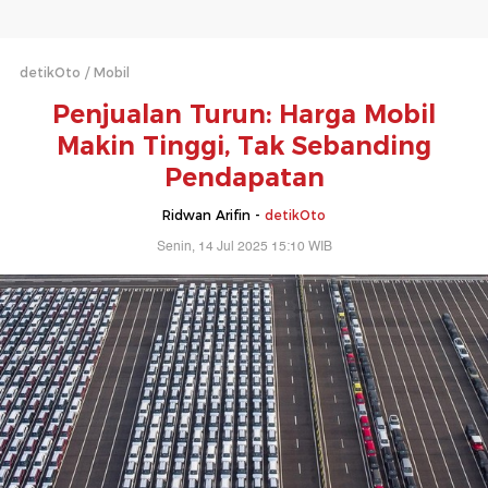
detikOto
Mobil
Penjualan Turun: Harga Mobil
Makin Tinggi, Tak Sebanding
Pendapatan
Ridwan Arifin -
detikOto
Senin, 14 Jul 2025 15:10 WIB