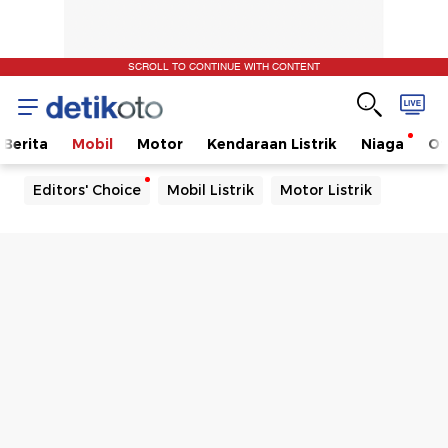
SCROLL TO CONTINUE WITH CONTENT
Berita
Mobil
Motor
Kendaraan Listrik
Niaga
Ot
Editors' Choice
Mobil Listrik
Motor Listrik