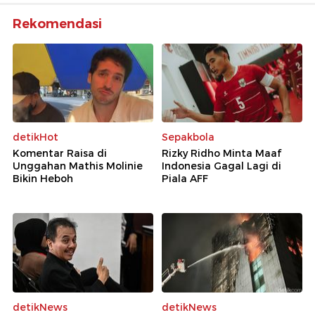
Rekomendasi
detikHot
Sepakbola
Komentar Raisa di
Rizky Ridho Minta Maaf
Unggahan Mathis Molinie
Indonesia Gagal Lagi di
Bikin Heboh
Piala AFF
detikNews
detikNews