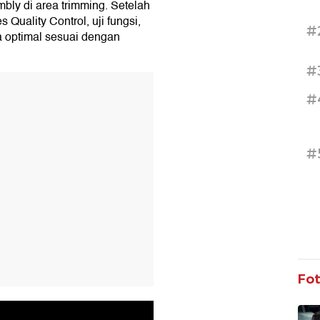
mbly di area trimming. Setelah
 Quality Control, uji fungsi,
#
ma optimal sesuai dengan
#
T
#
#
Fo