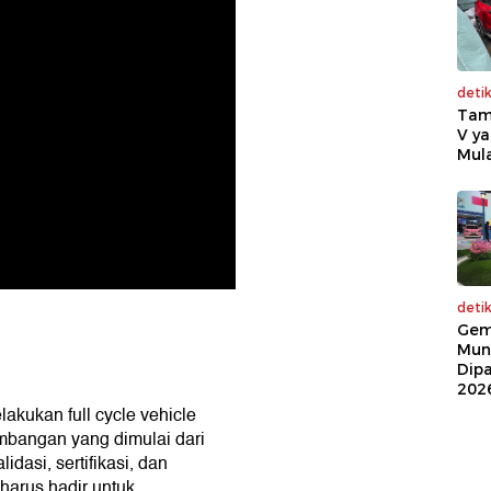
deti
Tam
V ya
Mula
deti
Gem
Mun
Dip
202
akukan full cycle vehicle
mbangan yang dimulai dari
dasi, sertifikasi, dan
 harus hadir untuk