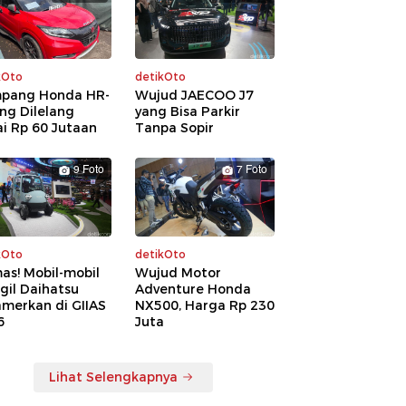
kOto
detikOto
pang Honda HR-
Wujud JAECOO J7
ng Dilelang
yang Bisa Parkir
i Rp 60 Jutaan
Tanpa Sopir
9 Foto
7 Foto
kOto
detikOto
as! Mobil-mobil
Wujud Motor
gil Daihatsu
Adventure Honda
amerkan di GIIAS
NX500, Harga Rp 230
6
Juta
Lihat Selengkapnya