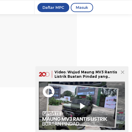
Daftar MPC
Masuk
Video: Wujud Maung MV3 Rantis
Listrik Buatan Pindad yang
Diresmikan Prabowo