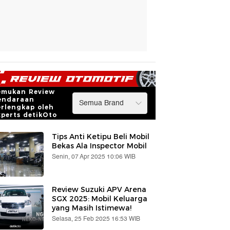
emukan Review
endaraan
erlengkap oleh
xperts detikOto
Tips Anti Ketipu Beli Mobil
Bekas Ala Inspector Mobil
Senin, 07 Apr 2025 10:06 WIB
Review Suzuki APV Arena
SGX 2025: Mobil Keluarga
yang Masih Istimewa!
Selasa, 25 Feb 2025 16:53 WIB