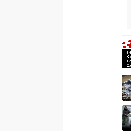
T
K
T
E