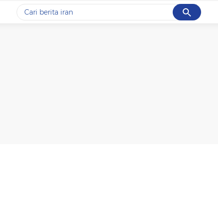
Cancel
Yang sedang ramai dicari
#1
data live draw sgp
#2
piala presiden 2026
#3
prabowo
#4
iran
#5
gempa hari ini
Promoted
Terakhir yang dicari
Loading...