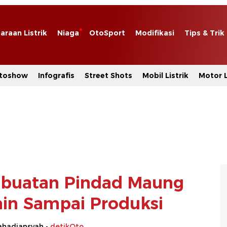
araan Listrik
Niaga
OtoSport
Modifikasi
Tips & Trik
toshow
Infografis
Street Shots
Mobil Listrik
Motor L
mbuatan Pindad Maung
ain Sampai Produksi
hadiansyah -
detikOto