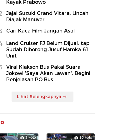
Kayak Prabowo
2
Jajal Suzuki Grand Vitara, Lincah
Diajak Manuver
3
Cari Kaca Film Jangan Asal
4
Land Cruiser FJ Belum Dijual, tapi
Sudah Diborong Jusuf Hamka 61
Unit
5
Viral Klakson Bus Pakai Suara
Jokowi 'Saya Akan Lawan', Begini
Penjelasan PO Bus
Lihat Selengkapnya
to
3 Foto
10 Foto