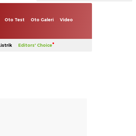
Oto Test
Oto Galeri
Video
istrik
Editors' Choice