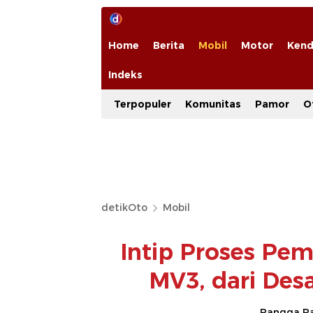
Home
Berita
Mobil
Motor
Kend
Indeks
Terpopuler
Komunitas
Pamor
O
detikOto
Mobil
Intip Proses Pe
MV3, dari Des
Rangga Ra