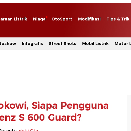
araan Listrik
Niaga
OtoSport
Modifikasi
Tips & Trik
toshow
Infografis
Street Shots
Mobil Listrik
Motor L
Jokowi, Siapa Pengguna
enz S 600 Guard?
Rayanti -
detikOto