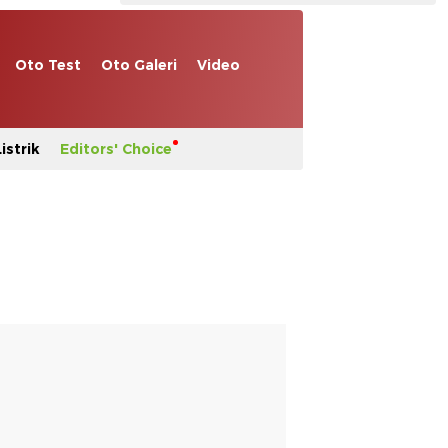
Oto Test
Oto Galeri
Video
istrik
Editors' Choice