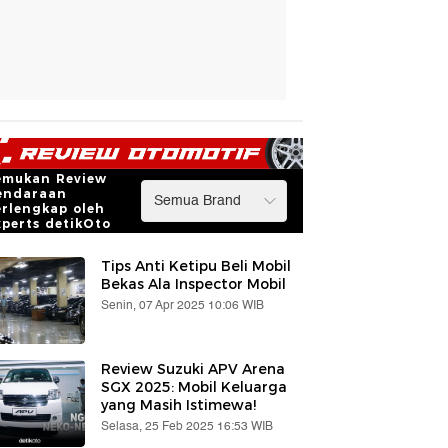
emukan Review
endaraan
erlengkap oleh
xperts detikOto
Tips Anti Ketipu Beli Mobil
Bekas Ala Inspector Mobil
Senin, 07 Apr 2025 10:06 WIB
Review Suzuki APV Arena
SGX 2025: Mobil Keluarga
yang Masih Istimewa!
Selasa, 25 Feb 2025 16:53 WIB