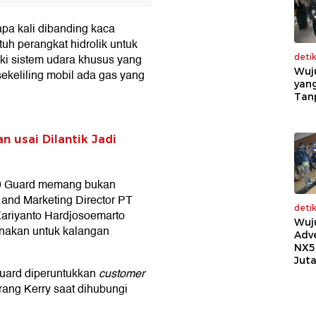
apa kali dibanding kaca
tuh perangkat hidrolik untuk
i sistem udara khusus yang
deti
Wuj
sekeliling mobil ada gas yang
yang
Tan
 usai Dilantik Jadi
00 Guard memang bukan
and Marketing Director PT
deti
Kariyanto Hardjosoemarto
Wuj
nakan untuk kalangan
Adv
NX5
Jut
uard diperuntukkan
customer
terang Kerry saat dihubungi