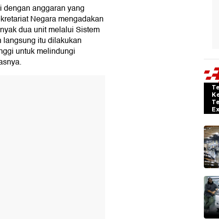
ai dengan anggaran yang
ekretariat Negara mengadakan
yak dua unit melalui Sistem
langsung itu dilakukan
nggi untuk melindungi
asnya.
T
K
T
E