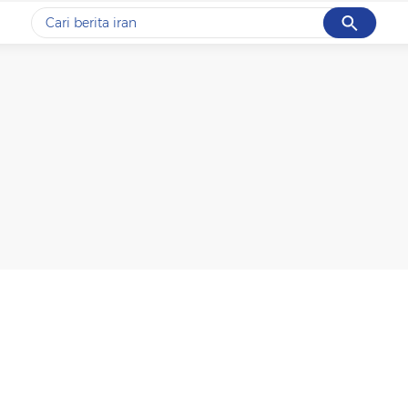
Cancel
Yang sedang ramai dicari
#1
gempa hari ini
#2
gempa
#3
prabowo
#4
iran
#5
demo
Promoted
Terakhir yang dicari
Loading...