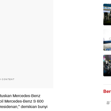
H CONTENT
Ber
utuskan Mercedes-Benz
bil Mercedes-Benz S 600
#
esidenan," demikian bunyi