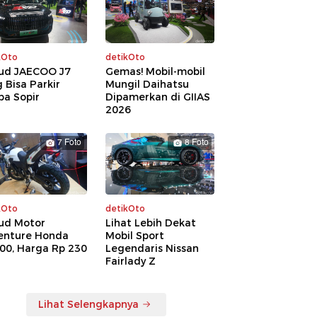
kOto
detikOto
ud JAECOO J7
Gemas! Mobil-mobil
 Bisa Parkir
Mungil Daihatsu
pa Sopir
Dipamerkan di GIIAS
2026
7 Foto
8 Foto
kOto
detikOto
ud Motor
Lihat Lebih Dekat
enture Honda
Mobil Sport
00, Harga Rp 230
Legendaris Nissan
a
Fairlady Z
Lihat Selengkapnya