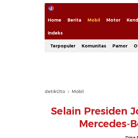
Home
Berita
Mobil
Motor
Kend
Indeks
Terpopuler
Komunitas
Pamor
O
detikOto
Mobil
Selain Presiden 
Mercedes-B
Dina 