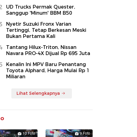
2
UD Trucks Permak Quester,
Sanggup 'Minum' BBM B50
3
Nyetir Suzuki Fronx Varian
Tertinggi, Tetap Berkesan Meski
Bukan Pertama Kali
4
Tantang Hilux-Triton, Nissan
Navara PRO-4X Dijual Rp 695 Juta
5
Kenalin Ini MPV Baru Penantang
Toyota Alphard, Harga Mulai Rp 1
Miliaran
Lihat Selengkapnya
to
10 Foto
9 Foto