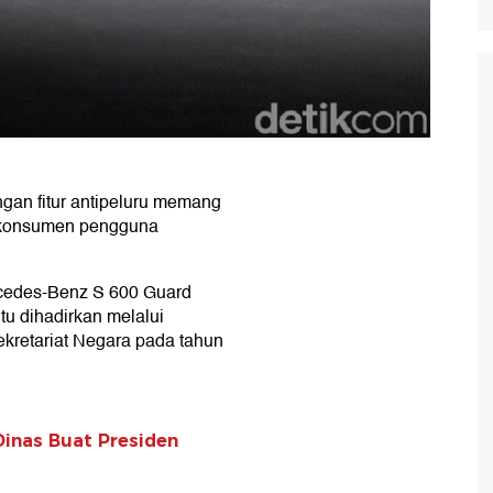
an fitur antipeluru memang
il konsumen pengguna
cedes-Benz S 600 Guard
tu dihadirkan melalui
kretariat Negara pada tahun
Dinas Buat Presiden