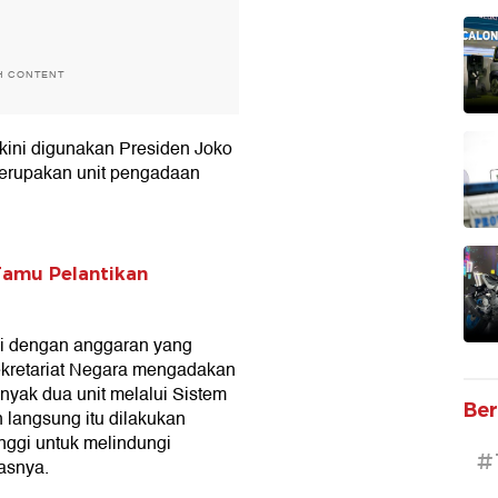
H CONTENT
 kini digunakan Presiden Joko
merupakan unit pengadaan
 Tamu Pelantikan
ai dengan anggaran yang
ekretariat Negara mengadakan
yak dua unit melalui Sistem
Ber
langsung itu dilakukan
nggi untuk melindungi
#
asnya.