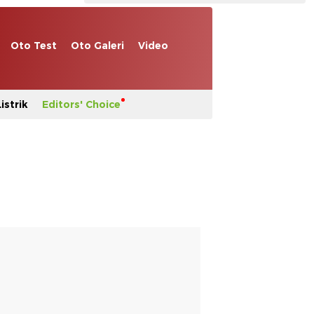
Oto Test
Oto Galeri
Video
istrik
Editors' Choice