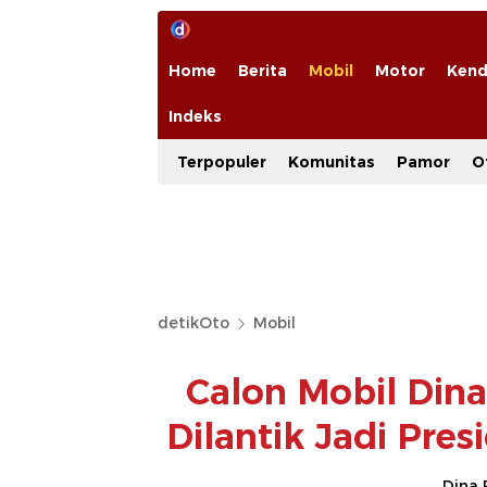
Home
Berita
Mobil
Motor
Kend
Indeks
Terpopuler
Komunitas
Pamor
O
detikOto
Mobil
Calon Mobil Din
Dilantik Jadi Pre
Dina 