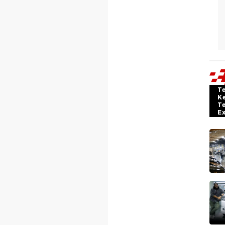
T
K
T
E