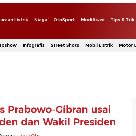
araan Listrik
Niaga
OtoSport
Modifikasi
Tips & Trik
toshow
Infografis
Street Shots
Mobil Listrik
Motor L
as Prabowo-Gibran usai
siden dan Wakil Presiden
Rayanti -
detikOto