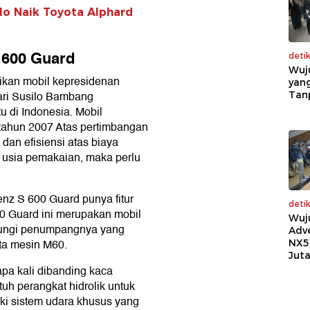
o Naik Toyota Alphard
 600 Guard
deti
Wuj
ikan mobil kepresidenan
yang
ri Susilo Bambang
Tan
 di Indonesia. Mobil
ahun 2007 Atas pertimbangan
 dan efisiensi atas biaya
 usia pemakaian, maka perlu
nz S 600 Guard punya fitur
deti
 Guard ini merupakan mobil
Wuj
ndungi penumpangnya yang
Adv
ata mesin M60.
NX5
Jut
apa kali dibanding kaca
tuh perangkat hidrolik untuk
i sistem udara khusus yang