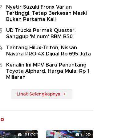
2
Nyetir Suzuki Fronx Varian
Tertinggi, Tetap Berkesan Meski
Bukan Pertama Kali
3
UD Trucks Permak Quester,
Sanggup 'Minum' BBM B50
4
Tantang Hilux-Triton, Nissan
Navara PRO-4X Dijual Rp 695 Juta
5
Kenalin Ini MPV Baru Penantang
Toyota Alphard, Harga Mulai Rp 1
Miliaran
Lihat Selengkapnya
to
10 Foto
9 Foto