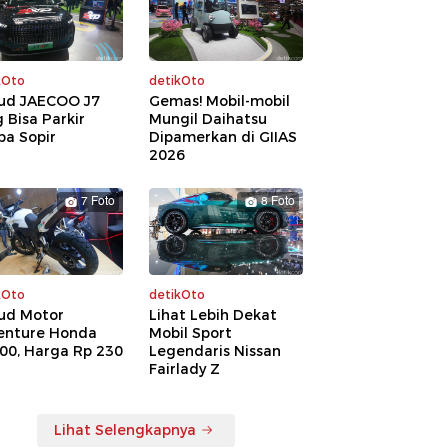
kOto
detikOto
ud JAECOO J7
Gemas! Mobil-mobil
 Bisa Parkir
Mungil Daihatsu
pa Sopir
Dipamerkan di GIIAS
2026
7 Foto
8 Foto
kOto
detikOto
ud Motor
Lihat Lebih Dekat
enture Honda
Mobil Sport
00, Harga Rp 230
Legendaris Nissan
a
Fairlady Z
Lihat Selengkapnya