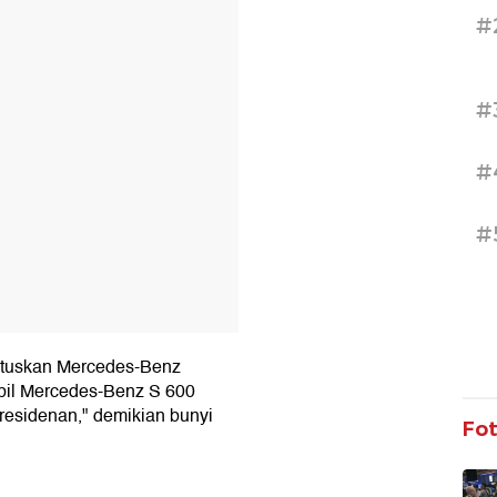
T
#
#
#
#
utuskan Mercedes-Benz
bil Mercedes-Benz S 600
esidenan," demikian bunyi
Fo