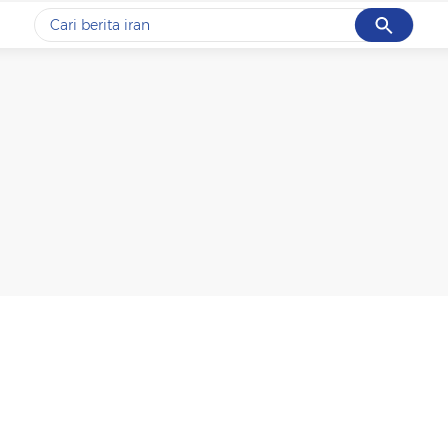
Cancel
Yang sedang ramai dicari
#1
data live draw sgp
#2
gempa hari ini
#3
prabowo
#4
iran
#5
demo
Promoted
Terakhir yang dicari
Loading...