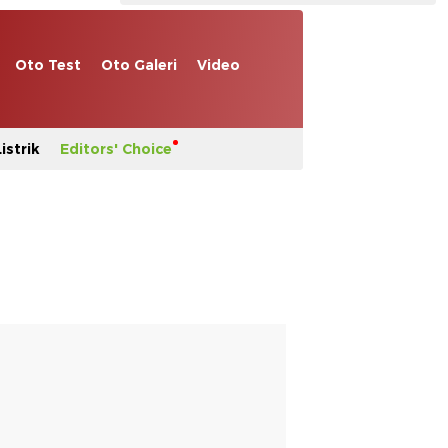
Oto Test
Oto Galeri
Video
istrik
Editors' Choice