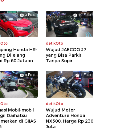
3 Foto
10 Foto
kOto
detikOto
pang Honda HR-
Wujud JAECOO J7
ng Dilelang
yang Bisa Parkir
i Rp 60 Jutaan
Tanpa Sopir
9 Foto
7 Foto
kOto
detikOto
as! Mobil-mobil
Wujud Motor
gil Daihatsu
Adventure Honda
amerkan di GIIAS
NX500, Harga Rp 230
6
Juta