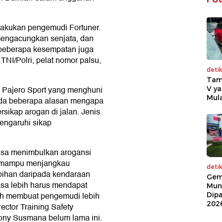
ilakukan pengemudi Fortuner.
mengacungkan senjata, dan
 beberapa kesempatan juga
NI/Polri, pelat nomor palsu,
deti
Tam
 Pajero Sport yang menghuni
V ya
Mula
Ada beberapa alasan mengapa
sikap arogan di jalan. Jenis
engaruhi sikap
isa menimbulkan arogansi
at mampu menjangkau
deti
bihan daripada kendaraan
Gem
asa lebih harus mendapat
Mun
okoh membuat pengemudi lebih
Dip
202
rector Training Safety
Sony Susmana belum lama ini.