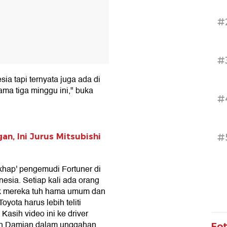
#
#
sia tapi ternyata juga ada di
ama tiga minggu ini," buka
#
#
n, Ini Jurus Mitsubishi
khap' pengemudi Fortuner di
nesia. Setiap kali ada orang
ak mereka tuh hama umum dan
oyota harus lebih teliti
 Kasih video ini ke driver
luh Damian dalam unggahan
Fo