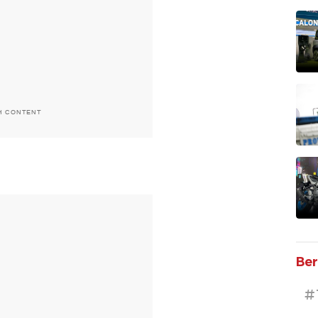
H CONTENT
T
Ber
#