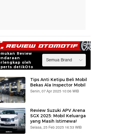
emukan Review
endaraan
erlengkap oleh
xperts detikOto
Tips Anti Ketipu Beli Mobil
Bekas Ala Inspector Mobil
Senin, 07 Apr 2025 10:06 WIB
Review Suzuki APV Arena
SGX 2025: Mobil Keluarga
yang Masih Istimewa!
Selasa, 25 Feb 2025 16:53 WIB