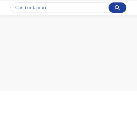
Cancel
Yang sedang ramai dicari
#1
piala presiden 2026
#2
prabowo
#3
gempa hari ini
#4
demo
#5
iran
Promoted
Terakhir yang dicari
Loading...