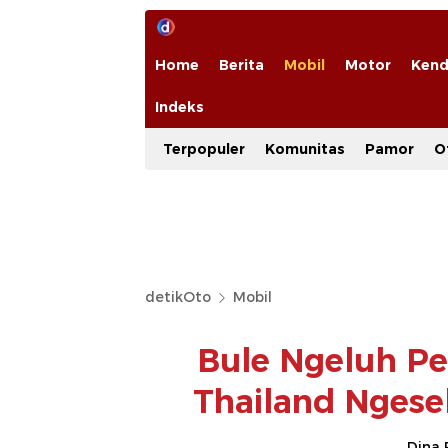
Home
Berita
Mobil
Motor
Kend
Indeks
Terpopuler
Komunitas
Pamor
O
detikOto
Mobil
Bule Ngeluh Pe
Thailand Ngesel
Dina 