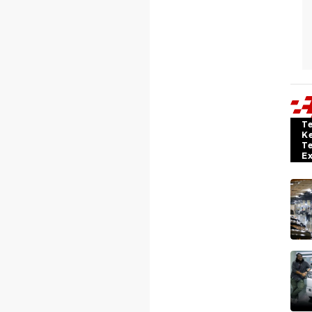
T
K
T
E