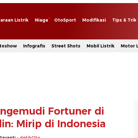
araan Listrik
Niaga
OtoSport
Modifikasi
Tips & Trik
toshow
Infografis
Street Shots
Mobil Listrik
Motor L
ngemudi Fortuner di
in: Mirip di Indonesia
Rayanti -
detikOto