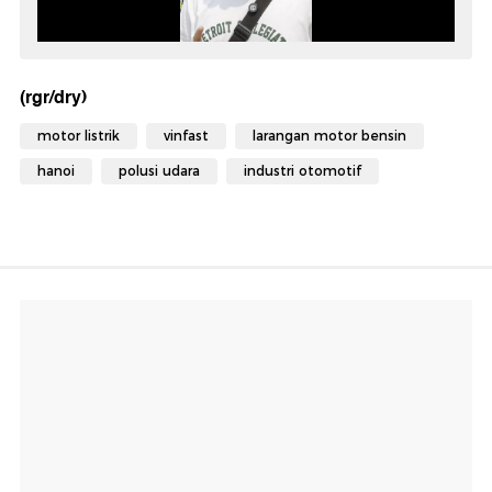
(rgr/dry)
motor listrik
vinfast
larangan motor bensin
hanoi
polusi udara
industri otomotif