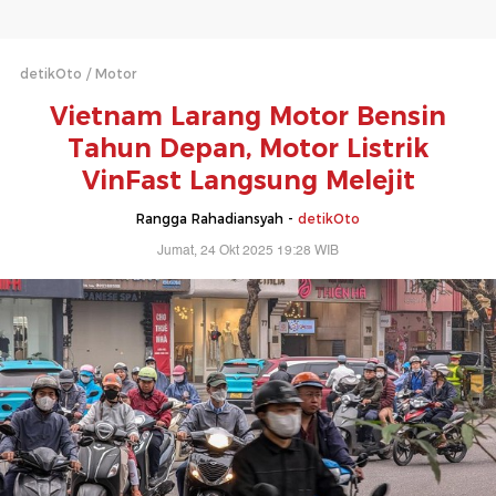
detikOto
Motor
Vietnam Larang Motor Bensin
Tahun Depan, Motor Listrik
VinFast Langsung Melejit
Rangga Rahadiansyah -
detikOto
Jumat, 24 Okt 2025 19:28 WIB