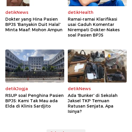
detikNews
detikHealth
Dokter yang Hina Pasien
Ramai-ramai Klarifikasi
BPJS 'Banyakin Duit Halal'
usai Gaduh Komentar
Minta Maaf: Mohon Ampun
Nirempati Dokter-Nakes
soal Pasien BPJS
detikJogja
detikNews
RSUP soal Penghina Pasien
Ada 'Bunker' di Sekolah
BPJS: Kami Tak Mau ada
Jaksel TKP Temuan
Elda di Klinis Sardjito
Ratusan Senjata, Apa
Isinya?