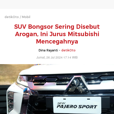
detikOto
Mobil
SUV Bongsor Sering Disebut
Arogan, Ini Jurus Mitsubishi
Mencegahnya
Dina Rayanti -
detikOto
Jumat, 26 Jul 2024 17:14 WIB