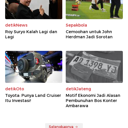
detikNews
Sepakbola
Roy Suryo Kalah Lagi dan
Cemoohan untuk John
Lagi
Herdman Jadi Sorotan
detikOto
detikJateng
Toyota: Punya Land Cruiser
Motif Ekonomi Jadi Alasan
Itu Investasi!
Pembunuhan Bos Konter
Ambarawa
Selengkapnya