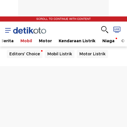
SCROLL TO CONTINUE WITH CONTENT
Berita
Mobil
Motor
Kendaraan Listrik
Niaga
Ot
Editors' Choice
Mobil Listrik
Motor Listrik