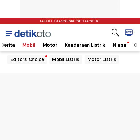
SCROLL TO CONTINUE WITH CONTENT
Berita
Mobil
Motor
Kendaraan Listrik
Niaga
Ot
Editors' Choice
Mobil Listrik
Motor Listrik