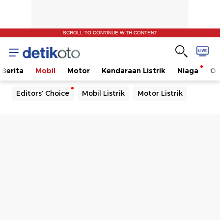
SCROLL TO CONTINUE WITH CONTENT
Berita
Mobil
Motor
Kendaraan Listrik
Niaga
Ot
Editors' Choice
Mobil Listrik
Motor Listrik