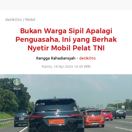
detikOto
Mobil
Bukan Warga Sipil Apalagi
Penguasaha, Ini yang Berhak
Nyetir Mobil Pelat TNI
Rangga Rahadiansyah -
detikOto
Kamis, 18 Apr 2024 19:35 WIB