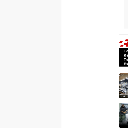
T
K
T
E