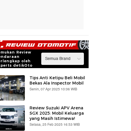
emukan Review
endaraan
erlengkap oleh
xperts detikOto
Tips Anti Ketipu Beli Mobil
Bekas Ala Inspector Mobil
Senin, 07 Apr 2025 10:06 WIB
Review Suzuki APV Arena
SGX 2025: Mobil Keluarga
yang Masih Istimewa!
Selasa, 25 Feb 2025 16:53 WIB