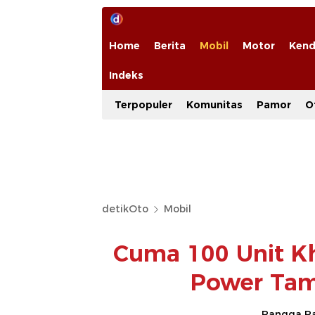
Home
Berita
Mobil
Motor
Kend
Indeks
Terpopuler
Komunitas
Pamor
O
detikOto
Mobil
Cuma 100 Unit Kh
Power Tamp
Rangga Ra