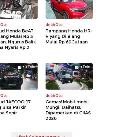
kOto
detikOto
ud Honda BeAT
Tampang Honda HR-
lang Mulai Rp 3
V yang Dilelang
an, Ngurus Balik
Mulai Rp 60 Jutaan
a Nyaris Rp 2
a
10 Foto
9 Foto
kOto
detikOto
ud JAECOO J7
Gemas! Mobil-mobil
 Bisa Parkir
Mungil Daihatsu
pa Sopir
Dipamerkan di GIIAS
2026
Lihat Selengkapnya