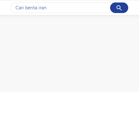
Cancel
Yang sedang ramai dicari
#1
data live draw sgp
#2
kebakaran
#3
prabowo
#4
iran
#5
gempa hari ini
Promoted
Terakhir yang dicari
Loading...