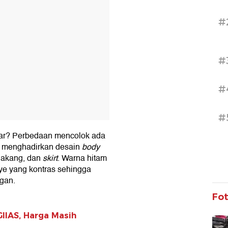
#
#
#
#
ar? Perbedaan mencolok ada
r menghadirkan desain
body
lakang, dan
skirt
. Warna hitam
ye yang kontras sehingga
egan.
Fo
GIIAS, Harga Masih