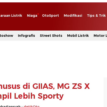
araan Listrik
Niaga
OtoSport
Modifikasi
Tips & Trik
toshow
Infografis
Street Shots
Mobil Listrik
Motor L
usus di GIIAS, MG ZS X
il Lebih Sporty
hadiansyah -
detikOto