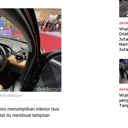
deti
Wuj
Dile
Juta
Nam
Jut
deti
Wuj
rifin/detikcom
yang
Tan
ini menampilkan interior dua
Hal itu membuat tampilan