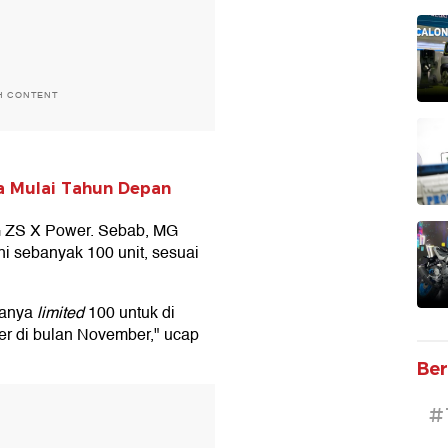
H CONTENT
ia Mulai Tahun Depan
G ZS X Power. Sebab, MG
i sebanyak 100 unit, sesuai
hanya
limited
100 untuk di
r di bulan November," ucap
Ber
T
#