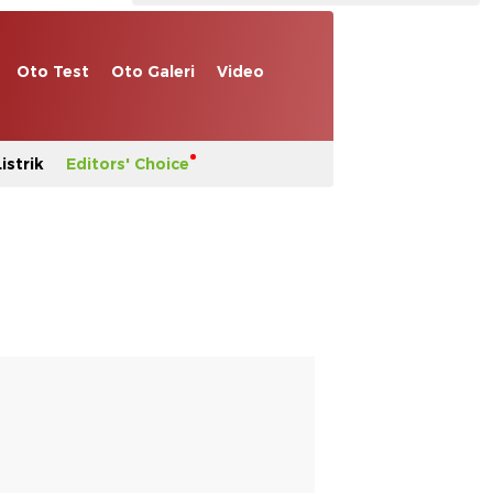
Oto Test
Oto Galeri
Video
istrik
Editors' Choice