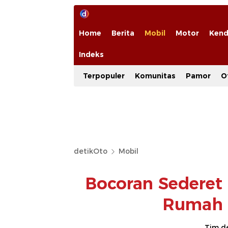
Home
Berita
Mobil
Motor
Kend
Indeks
Terpopuler
Komunitas
Pamor
O
detikOto
Mobil
Bocoran Sederet
Rumah 
Tim d