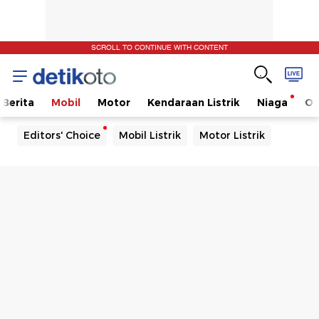
SCROLL TO CONTINUE WITH CONTENT
Berita
Mobil
Motor
Kendaraan Listrik
Niaga
Ot
Editors' Choice
Mobil Listrik
Motor Listrik