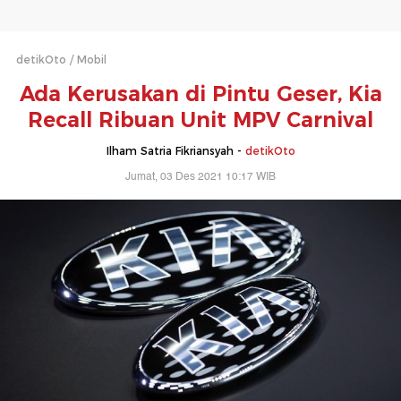
detikOto
Mobil
Ada Kerusakan di Pintu Geser, Kia
Recall Ribuan Unit MPV Carnival
Ilham Satria Fikriansyah -
detikOto
Jumat, 03 Des 2021 10:17 WIB