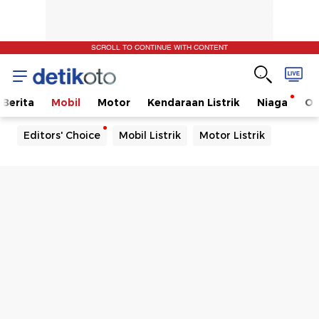
SCROLL TO CONTINUE WITH CONTENT
Berita
Mobil
Motor
Kendaraan Listrik
Niaga
Ot
Editors' Choice
Mobil Listrik
Motor Listrik