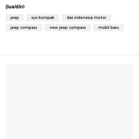
(lua/din)
jeep
suv kompak
das indonesia motor
jeep compass
new jeep compass
mobil baru