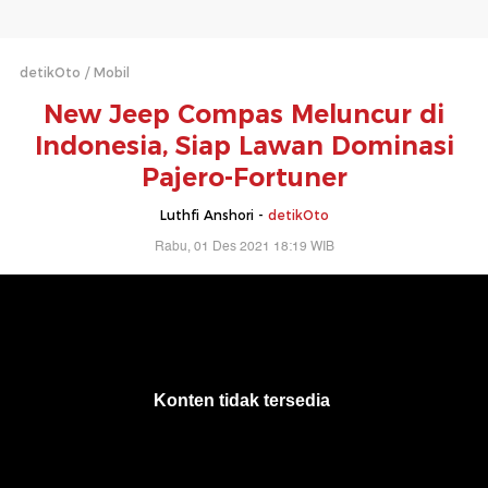
detikOto
Mobil
New Jeep Compas Meluncur di
Indonesia, Siap Lawan Dominasi
Pajero-Fortuner
Luthfi Anshori -
detikOto
Rabu, 01 Des 2021 18:19 WIB