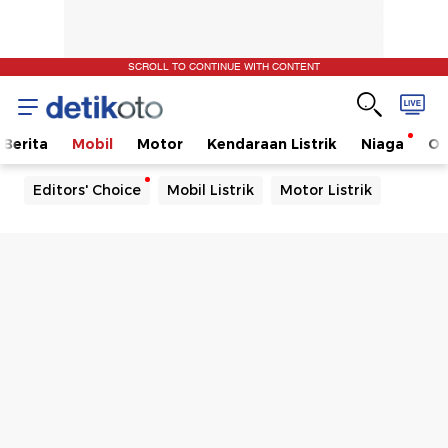
SCROLL TO CONTINUE WITH CONTENT
Berita
Mobil
Motor
Kendaraan Listrik
Niaga
Ot
Editors' Choice
Mobil Listrik
Motor Listrik