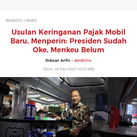
detikOto
Mobil
Usulan Keringanan Pajak Mobil
Baru, Menperin: Presiden Sudah
Oke, Menkeu Belum
Ridwan Arifin -
detikOto
Senin, 28 Des 2020 16:23 WIB