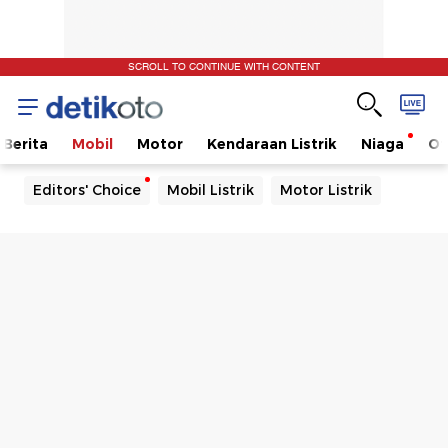
SCROLL TO CONTINUE WITH CONTENT
Berita
Mobil
Motor
Kendaraan Listrik
Niaga
Ot
Editors' Choice
Mobil Listrik
Motor Listrik