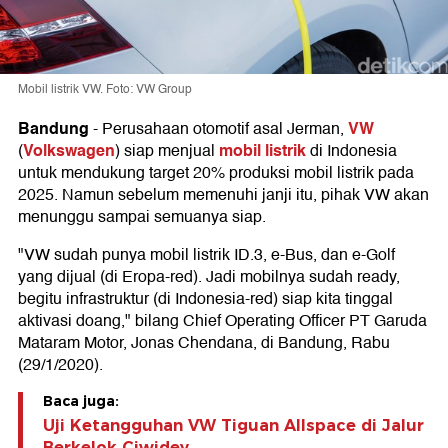
Mobil listrik VW. Foto: VW Group
Bandung
VW
-
Perusahaan otomotif asal Jerman,
Volkswagen
mobil listrik
(
) siap menjual
di Indonesia
untuk mendukung target 20% produksi mobil listrik pada
2025. Namun sebelum memenuhi janji itu, pihak VW akan
menunggu sampai semuanya siap.
"VW sudah punya mobil listrik ID.3, e-Bus, dan e-Golf
yang dijual (di Eropa-red). Jadi mobilnya sudah ready,
begitu infrastruktur (di Indonesia-red) siap kita tinggal
aktivasi doang," bilang Chief Operating Officer PT Garuda
Mataram Motor, Jonas Chendana, di Bandung, Rabu
(29/1/2020).
Baca juga:
Uji Ketangguhan VW Tiguan Allspace di Jalur
Berkelok Ciwidey