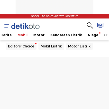
SCROLL TO CONTINUE WITH CONTENT
Berita
Mobil
Motor
Kendaraan Listrik
Niaga
Ot
Editors' Choice
Mobil Listrik
Motor Listrik