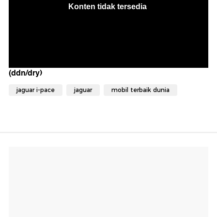
(ddn/dry)
jaguar i-pace
jaguar
mobil terbaik dunia