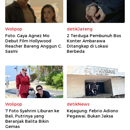
Wolipop
detikJateng
Foto: Gaya Agnez Mo
2 Terduga Pembunuh Bos
Debut Film Hollywood
Konter Ambarawa
Reacher Bareng Anggun C.
Ditangkap di Lokasi
Sasmi
Berbeda
Wolipop
detikNews
7 Foto Syahrini Liburan ke
Kejagung: Febrio Adiono
Bali, Putrinya yang
Pegawai, Bukan Jaksa
Beranjak Balita Bikin
Gemas